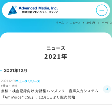
オウンドメディア
ホーム
ニュース
2021年
ページ 2
ニュース
chevron_right
chevron_right
chevron_right
採用情報
ニュース
2021年
IR情報
年
月
2021
12
よくあるご質問
ニュースリリース
2021.12.01
検査・点検
お問い合わせ
点検・検査記録向け 対話型ハンズフリー音声入力システム
「AmiVoice® CSE」、12月1日より販売開始
サイトマップ