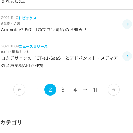
されました。
トピックス
2021.11.10
医療・介護
AmiVoice® Ex7 月額プラン開始 のお知らせ
ニュースリリース
2021.11.09
API・開発キット
コムデザインの「CT-e1/SaaS」とアドバンスト・メディア
の音声認識APIが連携
1
2
3
4
11
arrow_back
arrow_forward
カテゴリ