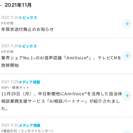
年
月
2021
11
サイトのご利用について
ソーシャルメディアポリシー
トピックス
2021.11.30
その他
プライバシーポリシー
年賀状送付廃止のお知らせ
情報セキュリティポリシー
労働者派遣事業に関わる情報
トピックス
2021.11.29
その他
メールマガジン
業界シェアNo.1
のAI音声認識「AmiVoice®」、テレビCMを
※
放映開始
メディア掲載
2021.11.29
API・開発キット
11月29日（月）、中日新聞他にAmiVoice®を活用した自治体
相談業務支援サービス「AI相談パートナー」が紹介されまし
た。
メディア掲載
2021.11.20
電話応対（コンタクトセンター）