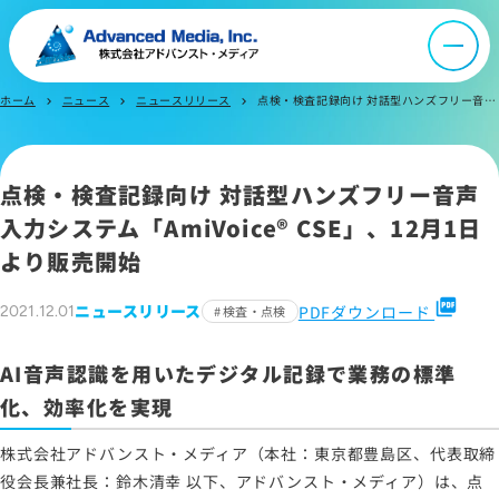
サイトマップ
ホーム
ニュース
ニュースリリース
点検・検査記録向け 対話型ハンズフリー音声入力システム「AmiVoice® CSE」、12月1日より販売開始
chevron_right
chevron_right
chevron_right
サイトのご利用について
ソーシャルメディアポリシー
プライバシーポリシー
点検・検査記録向け 対話型ハンズフリー音声
情報セキュリティポリシー
入力システム「AmiVoice® CSE」、12月1日
労働者派遣事業に関わる情報
より販売開始
メールマガジン
picture_as_pdf
ニュースリリース
PDFダウンロード
2021.12.01
検査・点検
AI音声認識を用いたデジタル記録で業務の標準
化、効率化を実現
株式会社アドバンスト・メディア（本社：東京都豊島区、代表取締
役会長兼社長：鈴木清幸 以下、アドバンスト・メディア）は、点