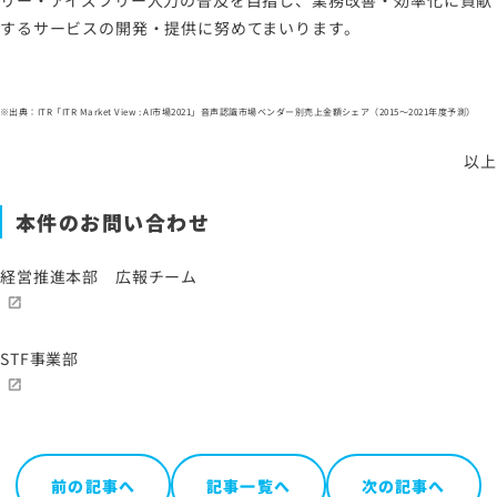
リー・アイズフリー入力の普及を目指し、業務改善・効率化に貢献
するサービスの開発・提供に努めてまいります。
※出典：ITR「ITR Market View : AI市場2021」音声認識市場ベンダー別売上金額シェア（2015～2021年度予測）
以上
本件のお問い合わせ
経営推進本部 広報チーム
STF事業部
前の記事へ
記事一覧へ
次の記事へ