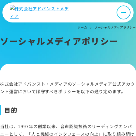
オウンドメディア
ニュース
ホーム
ソーシャルメディアポリシー
chevron_right
ソーシャルメディアポリシー
採用情報
IR情報
よくあるご質問
株式会社アドバンスト・メディアのソーシャルメディア公式アカウ
ント運営において順守すべきポリシーを以下の通り定めます。
お問い合わせ
目的
サイトマップ
当社は、1997年の創業以来、音声認識技術のリーディングカンパ
ニーとして、「人と機械のインタフェースの向上」に取り組み続け
サイトのご利用について