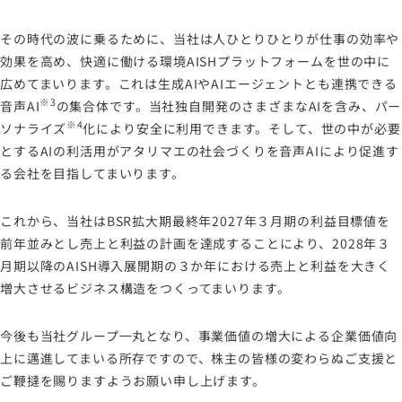
その時代の波に乗るために、当社は人ひとりひとりが仕事の効率や
効果を高め、快適に働ける環境AISHプラットフォームを世の中に
広めてまいります。これは生成AIやAIエージェントとも連携できる
※3
音声AI
の集合体です。当社独自開発のさまざまなAIを含み、パー
※4
ソナライズ
化により安全に利用できます。そして、世の中が必要
とするAIの利活用がアタリマエの社会づくりを音声AIにより促進す
る会社を目指してまいります。
これから、当社はBSR拡大期最終年2027年３月期の利益目標値を
前年並みとし売上と利益の計画を達成することにより、2028年３
月期以降のAISH導入展開期の３か年における売上と利益を大きく
増大させるビジネス構造をつくってまいります。
今後も当社グループ一丸となり、事業価値の増大による企業価値向
上に邁進してまいる所存ですので、株主の皆様の変わらぬご支援と
ご鞭撻を賜りますようお願い申し上げます。