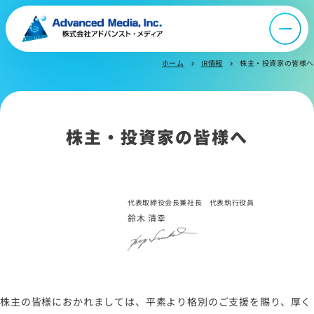
ニュース
ホーム
IR情報
株主・投資家の皆様へ
chevron_right
chevron_right
採用情報
IR情報
株主・投資家の皆様へ
よくあるご質問
代表取締役会長兼社長 代表執行役員
お問い合わせ
鈴木 清幸
サイトマップ
サイトのご利用について
株主の皆様におかれましては、平素より格別のご支援を賜り、厚く