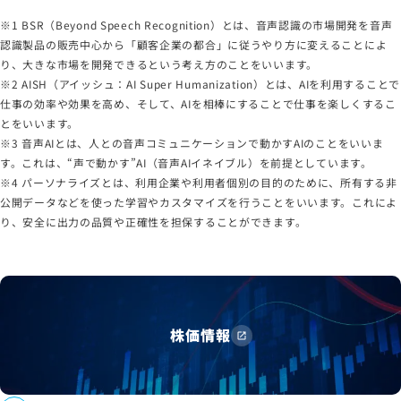
※1 BSR（Beyond Speech Recognition）とは、音声認識の市場開発を音声
認識製品の販売中心から「顧客企業の都合」に従うやり方に変えることによ
り、大きな市場を開発できるという考え方のことをいいます。
※2 AISH（アイッシュ：AI Super Humanization）とは、AIを利用することで
仕事の効率や効果を高め、そして、AIを相棒にすることで仕事を楽しくするこ
とをいいます。
※3 音声AIとは、人との音声コミュニケーションで動かすAIのことをいいま
す。これは、“声で動かす”AI（音声AIイネイブル）を前提としています。
※4 パーソナライズとは、利用企業や利用者個別の目的のために、所有する非
公開データなどを使った学習やカスタマイズを行うことをいいます。これによ
り、安全に出力の品質や正確性を担保することができます。
株価情報