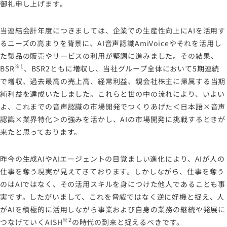
ソーシャルメディアポリシー
御礼申し上げます。
プライバシーポリシー
当連結会計年度につきましては、企業での生産性向上にAIを活用す
情報セキュリティポリシー
るニーズの高まりを背景に、AI音声認識AmiVoiceやそれを活用し
労働者派遣事業に関わる情報
た製品の販売やサービスの利用が堅調に進みました。その結果、
メールマガジン
※1
BSR
、BSR2ともに増収し、当社グループ全体において5期連続
で増収、過去最高の売上高、経常利益、親会社株主に帰属する当期
純利益を達成いたしました。これらと世の中の流れにより、いよい
よ、これまでの音声認識の市場開発でつくりあげた＜日本語×音声
認識×業界特化＞の強みを活かし、AIの市場開発に挑戦するときが
来たと思っております。
昨今の生成AIやAIエージェントの目覚ましい進化により、AIが人の
仕事を奪う現実が見えてきております。しかしながら、仕事を奪う
のはAIではなく、その活用スキルを身につけた他人であることも事
実です。したがいまして、これを脅威ではなく逆に好機と捉え、人
がAIを積極的に活用しながら事業および自身の業務の継続や発展に
※2
つなげていくAISH
の時代の到来と捉えるべきです。