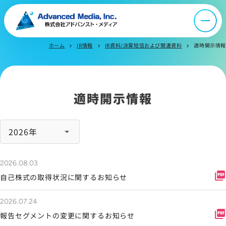
ニュース
ホーム
IR情報
IR資料/決算短信および関連資料
適時開示情報
chevron_right
chevron_right
chevron_right
採用情報
IR情報
適時開示情報
よくあるご質問
お問い合わせ
2026.08.03
picture_as_pdf
自己株式の取得状況に関するお知らせ
サイトマップ
2026.07.24
picture_as_pdf
報告セグメントの変更に関するお知らせ
サイトのご利用について