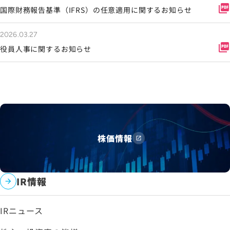
picture_as_pdf
国際財務報告基準（IFRS）の任意適用に関するお知らせ
2026.03.27
picture_as_pdf
役員人事に関するお知らせ
株価情報
IR情報
IRニュース