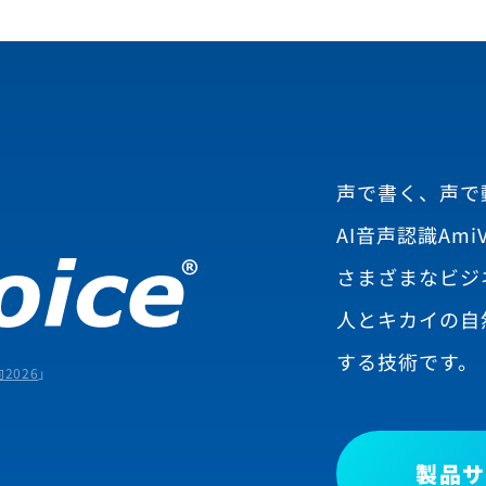
声で書く、声で
AI音声認識AmiV
さまざまなビジ
人とキカイの自
する技術です。
2026
」
製品サ