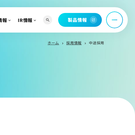
ィアを知る
お問い合わせ
製品情報
情報
IR情報
search
open_in_new
託
ホーム
採用情報
中途採用
chevron_right
chevron_right
問
へ
よび関連資料
情報