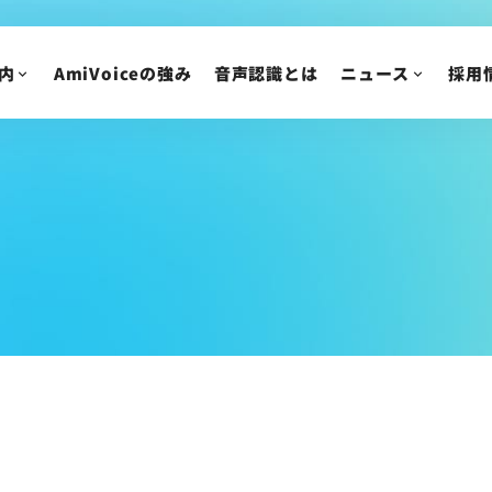
VoXT One コラム
アドバンスト・メデ
AmiVoice Tech Blog
新卒採用
内
AmiVoiceの強み
音声認識とは
ニュース
採用
AmiVoice SalesBoost コラム
中途採用
AmiVoice 採用広報 note
アルバイト・業務委
採用についてのご質
ニュース
IR情報
ニュースリリース
トピックス
IRニュース
メディア掲載
株主・投資家の皆様
イベント・セミナー
IR資料/決算短信お
財務ハイライト
IRカレンダー
株主総会/株式関連