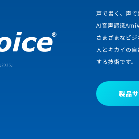
声で書く、声で
AI音声認識AmiV
さまざまなビジ
人とキカイの自
する技術です。
2026
」
製品サ