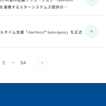
AmiVoice
ne」を連携するスターシステムズ提供の
ス
アルタイム支援「
®
」を正式
AmiVoice
SalesAgent
3
64
arrow_forward