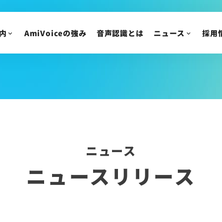
AmiVoice 採用広報 note
アルバイト・業務委
採用についてのご質
内
AmiVoiceの強み
音声認識とは
ニュース
採用
ニュース
IR情報
ニュースリリース
トピックス
IRニュース
メディア掲載
株主・投資家の皆様
イベント・セミナー
IR資料/決算短信お
財務ハイライト
IRカレンダー
ニュース
株主総会/株式関連
ニュースリリース
株価情報
IRについてのご質問