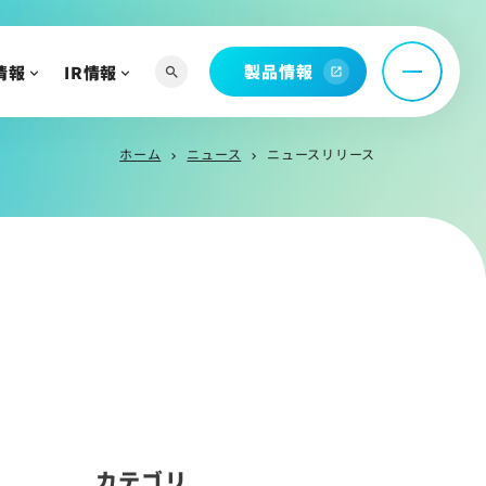
託
問
製品情報
情報
IR情報
search
open_in_new
ホーム
ニュース
ニュースリリース
chevron_right
chevron_right
へ
よび関連資料
情報
カテゴリ