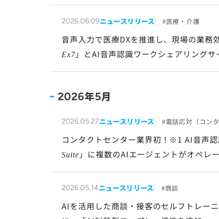
ニュースリリース
医療・介護
2026.06.09
音声入力で医療DXを推進し、現場の業務
」とAI音声認識ワークシェアリングサ
Ex7
20,000施設突破！
年
月
2026
5
ニュースリリース
電話応対（コン
2026.05.27
コンタクトセンター業界初！※1 AI音声
」に複数のAIエージェントがオペレ
Suite
ニュースリリース
商談
2026.05.14
AIを活用した商談・接客のセルフトレー