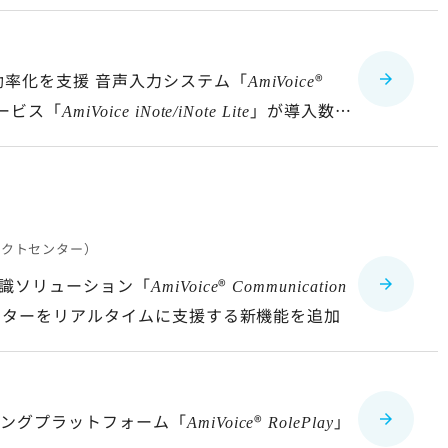
効率化を支援 音声入力システム「
®
AmiVoice
ービス「
」が導入数
AmiVoice iNote/iNote Lite
タクトセンター）
認識ソリューション「
®
AmiVoice
Communication
ーターをリアルタイムに支援する新機能を追加
ニングプラットフォーム「
®
」
AmiVoice
RolePlay