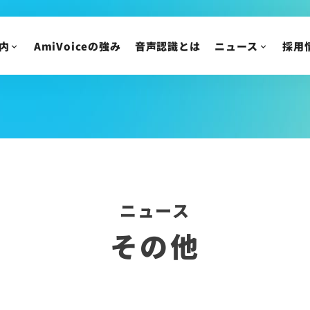
AmiVoice 採用広報 note
アルバイト・業務委
採用についてのご質
内
AmiVoiceの強み
音声認識とは
ニュース
採用
ニュース
IR情報
ニュースリリース
トピックス
IRニュース
メディア掲載
株主・投資家の皆様
イベント・セミナー
IR資料/決算短信お
財務ハイライト
IRカレンダー
ニュース
株主総会/株式関連
その他
株価情報
IRについてのご質問