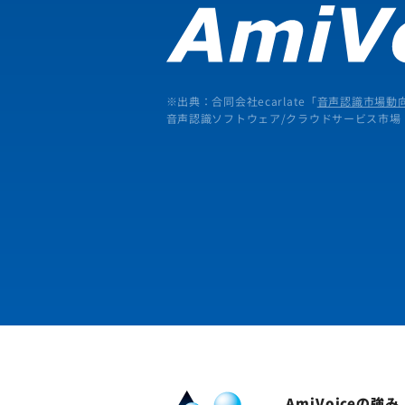
※出典：合同会社ecarlate「
音声認識市場動向
音声認識ソフトウェア/クラウドサービス市場
AmiVoiceの強み