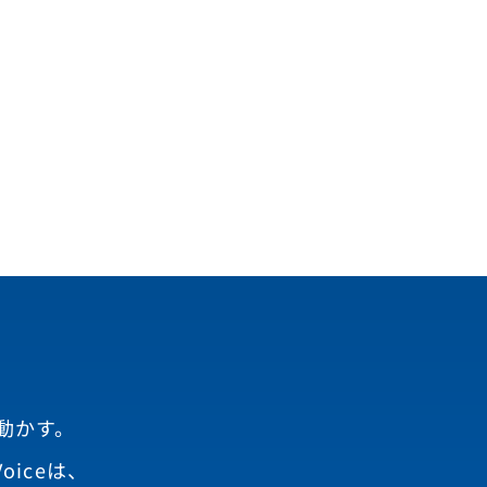
動かす。
oiceは、