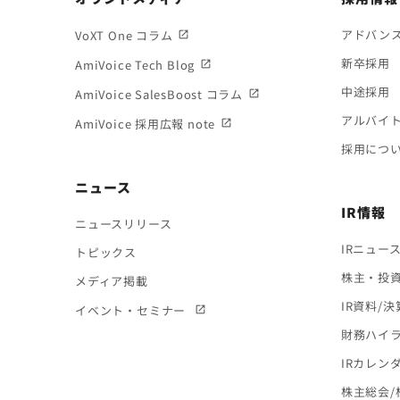
アドバン
VoXT One コラム
新卒採用
AmiVoice Tech Blog
中途採用
AmiVoice SalesBoost コラム
アルバイ
AmiVoice 採用広報 note
採用につ
ニュース
IR情報
ニュースリリース
IRニュー
トピックス
株主・投
メディア掲載
IR資料/
イベント・セミナー
財務ハイ
IRカレン
株主総会/