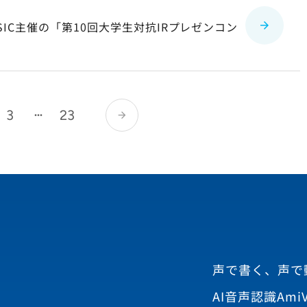
IC主催の「第10回大学生対抗IRプレゼンコン
3
23
arrow_forward
声で書く、声で
AI音声認識AmiV