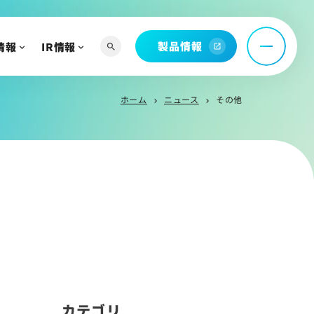
託
問
製品情報
情報
IR情報
search
open_in_new
ホーム
ニュース
その他
chevron_right
chevron_right
へ
よび関連資料
情報
カテゴリ