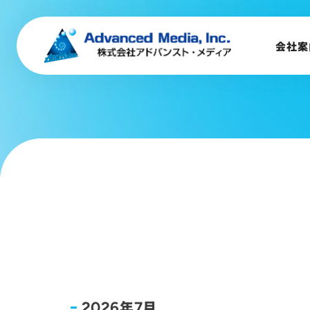
会社案内
企業理念
会社案
事業内容
会社概要
トップメッセージ
会社沿革
サステナビリティ
年
月
2026
7