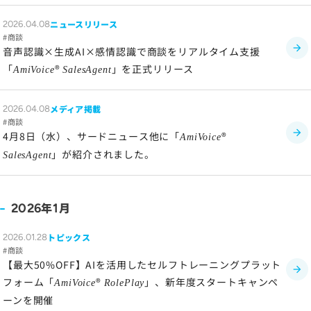
ニュースリリース
2026.04.08
商談
音声認識×生成AI×感情認識で商談をリアルタイム支援
「
®
」を正式リリース
AmiVoice
SalesAgent
メディア掲載
2026.04.08
商談
4月8日（水）、サードニュース他に「
®
AmiVoice
」が紹介されました。
SalesAgent
年
月
2026
1
トピックス
2026.01.28
商談
【最大50%OFF】AIを活用したセルフトレーニングプラット
フォーム「
®
」、新年度スタートキャンペ
AmiVoice
RolePlay
ーンを開催