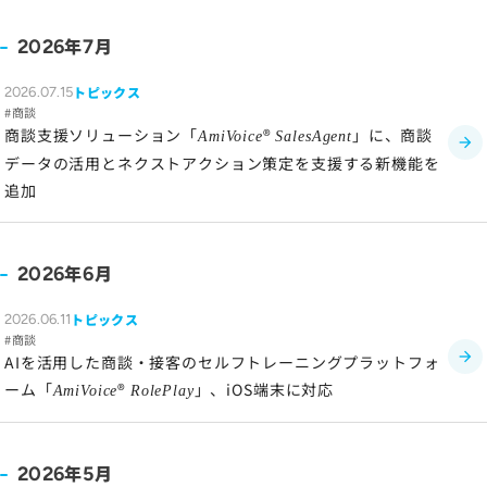
ソーシャルメディアポリシー
年
月
2026
7
プライバシーポリシー
情報セキュリティポリシー
トピックス
2026.07.15
商談
労働者派遣事業に関わる情報
商談支援ソリューション「
®
」に、商談
AmiVoice
SalesAgent
メールマガジン
データの活用とネクストアクション策定を支援する新機能を
追加
年
月
2026
6
トピックス
2026.06.11
商談
AIを活用した商談・接客のセルフトレーニングプラットフォ
ーム「
®
」、iOS端末に対応
AmiVoice
RolePlay
年
月
2026
5