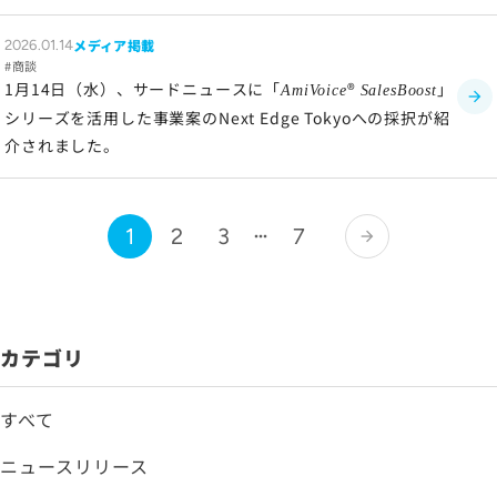
メディア掲載
2026.01.14
商談
1月14日（水）、サードニュースに「
®
」
AmiVoice
SalesBoost
シリーズを活用した事業案のNext Edge Tokyoへの採択が紹
介されました。
1
2
3
7
arrow_forward
カテゴリ
すべて
ニュースリリース