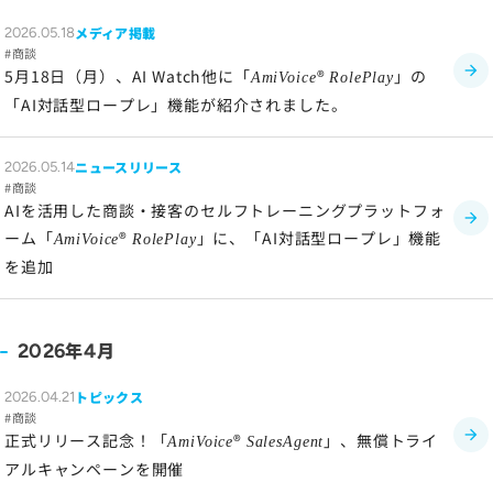
メディア掲載
2026.05.18
商談
5月18日（月）、AI Watch他に「
®
」の
AmiVoice
RolePlay
「AI対話型ロープレ」機能が紹介されました。
ニュースリリース
2026.05.14
商談
AIを活用した商談・接客のセルフトレーニングプラットフォ
ーム「
®
」に、「AI対話型ロープレ」機能
AmiVoice
RolePlay
を追加
年
月
2026
4
トピックス
2026.04.21
商談
正式リリース記念！「
®
」、無償トライ
AmiVoice
SalesAgent
アルキャンペーンを開催