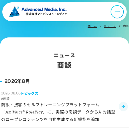
ニュース
ホーム
ニュース
商談
chevron_right
chevron_right
採用情報
ニュース
IR情報
商談
よくあるご質問
年
月
2026
8
お問い合わせ
トピックス
2026.08.06
商談
商談・接客のセルフトレーニングプラットフォーム
「
®
」に、実際の商談データからAI対話型
AmiVoice
RolePlay
サイトマップ
のロープレコンテンツを自動生成する新機能を追加
サイトのご利用について