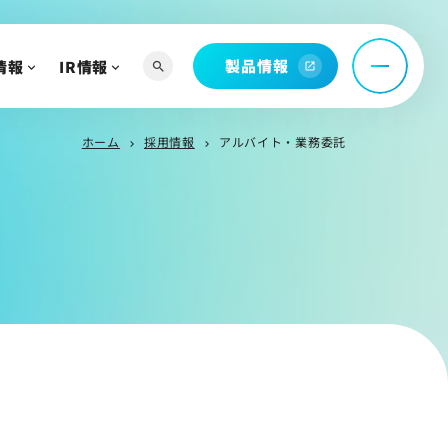
託
製品情報
情報
IR情報
search
open_in_new
問
ホーム
採用情報
アルバイト・業務委託
chevron_right
chevron_right
へ
よび関連資料
情報