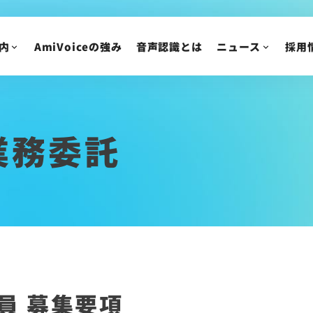
AmiVoice SalesBoost コラム
中途採用
AmiVoice 採用広報 note
アルバイト・業務委
内
AmiVoiceの強み
音声認識とは
ニュース
採用
採用についてのご質
ニュース
IR情報
ニュースリリース
業務委託
トピックス
IRニュース
メディア掲載
株主・投資家の皆様
イベント・セミナー
IR資料/決算短信お
財務ハイライト
IRカレンダー
株主総会/株式関連
株価情報
員 募集要項
IRについてのご質問