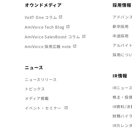
オウンドメディア
採用情報
アドバン
VoXT One コラム
新卒採用
AmiVoice Tech Blog
中途採用
AmiVoice SalesBoost コラム
アルバイ
AmiVoice 採用広報 note
採用につ
ニュース
IR情報
ニュースリリース
IRニュー
トピックス
株主・投
メディア掲載
IR資料/
イベント・セミナー
財務ハイ
IRカレン