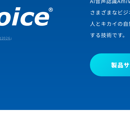
AI音声認識AmiV
さまざまなビジ
人とキカイの自
する技術です。
2026
」
製品サ