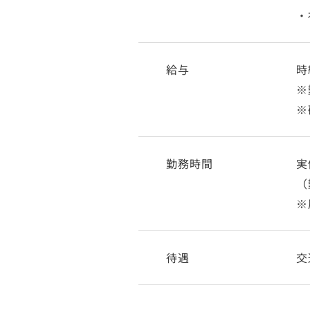
・
給与
時
※
※
勤務時間
実
（
※
待遇
交