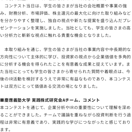
コンテスト当日は、学生の皆さまが当社の会社概要や事業の強
み、財務分析、市場評価、株主還元の最大化に向けた取り組みなど
を分かりやすく整理し、独自の視点や新たな提案を盛り込んだプレ
ゼンテーションを実施しました。当社としても、学生の皆さまの高
い分析力と斬新な視点に触れる貴重な機会となりました。
本取り組みを通じ、学生の皆さまが当社の事業内容や中長期的な
方向性について主体的に学び、投資家の視点から企業価値を多角的
に分析する機会を得られたことを有意義な成果と捉えています。ま
た当社にとっても学生の皆さまから寄せられた質問や着眼点は、今
後のIR活動を検討するうえで非常に有益なものであり、本コンテス
トは双方にとって価値ある交流の場となりました。
■慶應義塾大学 実践株式研究会Aチーム、コメント
本コンテストを通じて、企業分析やIRの重要性について理解を深め
ることができました。チームで議論を重ねながら投資判断を行う過
程は非常に有意義であり、実践的な学びにつながったと感じており
ます。