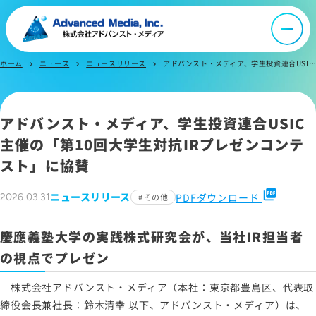
IR情報
ホーム
ニュース
ニュースリリース
アドバンスト・メディア、学生投資連合USIC主催の「第10回大学生対抗IRプレゼンコンテスト」に協賛
chevron_right
chevron_right
chevron_right
よくあるご質問
アドバンスト・メディア、学生投資連合USIC
お問い合わせ
主催の「第10回大学生対抗IRプレゼンコンテ
スト」に協賛
サイトマップ
picture_as_pdf
ニュースリリース
PDFダウンロード
2026.03.31
その他
サイトのご利用について
慶應義塾大学の実践株式研究会が、当社IR担当者
ソーシャルメディアポリシー
の視点でプレゼン
プライバシーポリシー
情報セキュリティポリシー
株式会社アドバンスト・メディア（本社：東京都豊島区、代表取
労働者派遣事業に関わる情報
締役会長兼社長：鈴木清幸 以下、アドバンスト・メディア）は、