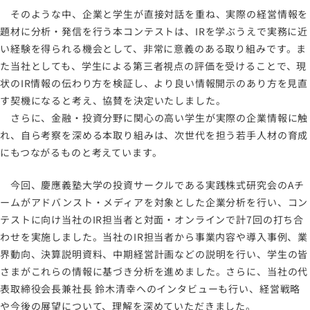
そのような中、企業と学生が直接対話を重ね、実際の経営情報を
題材に分析・発信を行う本コンテストは、IRを学ぶうえで実務に近
い経験を得られる機会として、非常に意義のある取り組みです。ま
た当社としても、学生による第三者視点の評価を受けることで、現
状のIR情報の伝わり方を検証し、より良い情報開示のあり方を見直
す契機になると考え、協賛を決定いたしました。
さらに、金融・投資分野に関心の高い学生が実際の企業情報に触
れ、自ら考察を深める本取り組みは、次世代を担う若手人材の育成
にもつながるものと考えています。
今回、慶應義塾大学の投資サークルである実践株式研究会のAチ
ームがアドバンスト・メディアを対象とした企業分析を行い、コン
テストに向け当社のIR担当者と対面・オンラインで計7回の打ち合
わせを実施しました。当社のIR担当者から事業内容や導入事例、業
界動向、決算説明資料、中期経営計画などの説明を行い、学生の皆
さまがこれらの情報に基づき分析を進めました。さらに、当社の代
表取締役会長兼社長 鈴木清幸へのインタビューも行い、経営戦略
や今後の展望について、理解を深めていただきました。