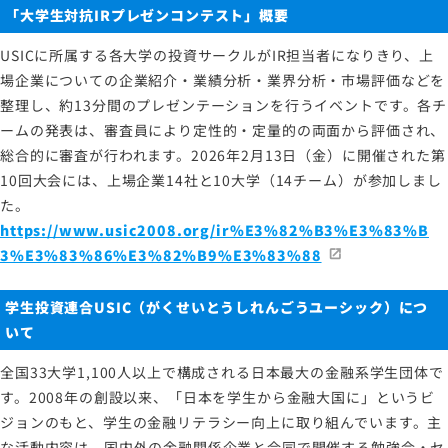
「大学生対抗IRプレゼンコンテスト」概要
USICに所属する各大学の投資サークルがIR担当者になりきり、上
場企業についての企業紹介・業績分析・業界分析・市場評価などを
整理し、約13分間のプレゼンテーションを行うイベントです。各チ
ームの発表は、審査員により定性的・定量的の両面から評価され、
総合的に審査が行われます。2026年2月13日（金）に開催された第
10回大会には、上場企業14社と10大学（14チーム）が参加しまし
た。
https://www.usic2008.org/ir%E3%82%B3%E3%83%B
3%E3%83%86%E3%82%B9%E3%83%88
学生投資連合USIC（がくせいとうしれんごうユーシック）につ
いて
全国33大学1,100人以上で構成される日本最大の金融系学生団体で
す。2008年の創設以来、「日本を学生から金融大国に」というビ
ジョンのもと、学生の金融リテラシー向上に取り組んでいます。主
な活動内容は、国内外の金融関係企業と合同で開催する勉強会・セ