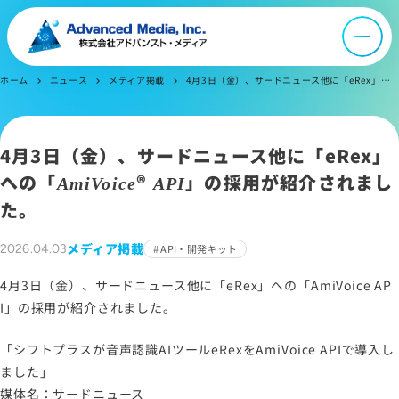
会社案内
オウンドメディア
ホーム
ニュース
メディア掲載
4月3日（金）、サードニュース他に「eRex」への「AmiVoice API」の採用が紹介されました。
chevron_right
chevron_right
chevron_right
ニュース
4月3日（金）、サードニュース他に「eRex」
への「
®
」の採用が紹介されまし
AmiVoice
API
採用情報
た。
IR情報
メディア掲載
2026.04.03
API・開発キット
4月3日（金）、サードニュース他に「eRex」への「AmiVoice AP
よくあるご質問
I」の採用が紹介されました。
「シフトプラスが音声認識AIツールeRexをAmiVoice APIで導入し
お問い合わせ
ました」
媒体名：サードニュース