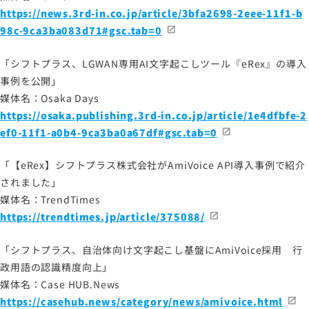
https://news.3rd-in.co.jp/article/3bfa2698-2eee-11f1-b
サイトマップ
98c-9ca3ba083d71#gsc.tab=0
サイトのご利用について
「シフトプラス、LGWAN専用AI文字起こしツール『eRex』の導入
ソーシャルメディアポリシー
事例を公開」
プライバシーポリシー
媒体名：Osaka Days
情報セキュリティポリシー
https://osaka.publishing.3rd-in.co.jp/article/1e4dfbfe-2
ef0-11f1-a0b4-9ca3ba0a67df#gsc.tab=0
労働者派遣事業に関わる情報
メールマガジン
「【eRex】シフトプラス株式会社がAmiVoice API導入事例で紹介
されました」
媒体名：TrendTimes
https://trendtimes.jp/article/375088/
「シフトプラス、自治体向け文字起こし基盤にAmiVoice採用 行
政用語の認識精度向上」
媒体名：Case HUB.News
https://casehub.news/category/news/amivoice.html