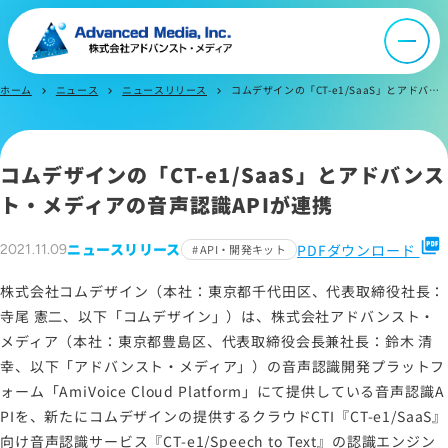
採用情報
ホーム
ニュース
ニュースリリース
コムデザインの「CT-e1/SaaS」とアドバンスト・メディアの音声認識APIが連携
chevron_right
chevron_right
chevron_right
IR情報
コムデザインの「CT-e1/SaaS」とアドバンス
よくあるご質問
ト・メディアの音声認識APIが連携
お問い合わせ
picture_as_pdf
ニュースリリース
PDFダウンロード
2021.11.09
API・開発キット
株式会社コムデザイン（本社：東京都千代田区、代表取締役社長：
寺尾 憲二、以下「コムデザイン」）は、株式会社アドバンスト・
サイトマップ
メディア（本社：東京都豊島区、代表取締役会長兼社長：鈴木 清
サイトのご利用について
幸、以下「アドバンスト・メディア」）の音声認識開発プラットフ
ソーシャルメディアポリシー
ォーム「AmiVoice Cloud Platform」にて提供している音声認識A
プライバシーポリシー
PIを、新たにコムデザインの提供するクラウドCTI『CT-e1/SaaS』
向け音声認識サービス『CT-e1/Speech to Text』の認識エンジン
情報セキュリティポリシー