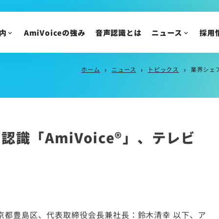
IR情報
ニュースリリース
トピックス
IRニュース
内
AmiVoiceの強み
音声認識とは
ニュース
採用
メディア掲載
株主・投資家の皆様
イベント・セミナー
IR資料/決算短信お
ホーム
ニュース
トピックス
業界シェア
chevron_right
chevron_right
chevron_right
財務ハイライト
IRカレンダー
株主総会/株式関連
株価情報
声認識「AmiVoice®」、テレビ
IRについてのご質問
京都豊島区、代表取締役会長兼社長：鈴木清幸 以下、ア