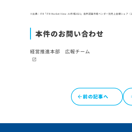
※出典：ITR「ITR Market View : AI市場2021」音声認識市場ベンダー別売上金額シェア（
本件のお問い合わせ
経営推進本部 広報チーム
前の記事へ
l