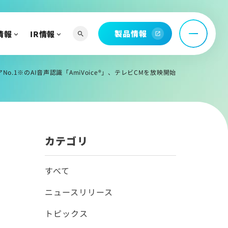
製品情報
情報
IR情報
search
open_in_new
へ
よび関連資料
No.1※のAI音声認識「AmiVoice®」、テレビCMを放映開始
情報
カテゴリ
すべて
ニュースリリース
トピックス