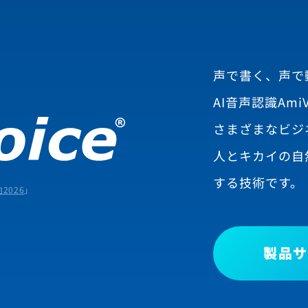
声で書く、声で
AI音声認識AmiV
さまざまなビジ
人とキカイの自
する技術です。
2026
」
製品サ