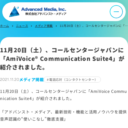
会社案内
ホーム
ニュース
メディア掲載
11月20日（土）、コールセンタージャパンに「AmiVoice® Communication Suite4」が紹介されました。
chevron_right
chevron_right
chevron_right
オウンドメディア
ニュース
11月20日（土）、コールセンタージャパンに
「AmiVoice® Communication Suite4」が
紹介されました。
採用情報
メディア掲載
2021.11.20
電話応対（コンタクトセンター）
IR情報
11月20日（土）、コールセンタージャパンに「AmiVoice Commu
nication Suite4」が紹介されました。
よくあるご質問
「アドバンスト・メディア、最新技術・機能と活用ノウハウを提供
音声認識の“使いこなし”徹底支援」
お問い合わせ