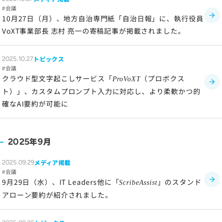
会議
ソーシャルメディアポリシー
10月27日（月）、地方自治専門紙「自治日報」に、執行役員
プライバシーポリシー
VoXT事業部長 志村 亮一の寄稿記事が掲載されました。
情報セキュリティポリシー
労働者派遣事業に関わる情報
トピックス
2025.10.27
会議
メールマガジン
クラウド型文字起こしサービス「
（プロボクス
ProVoXT
ト）」、カスタムプロンプト入力に対応し、より柔軟かつ的
確なAI要約が可能に
年
月
2025
9
メディア掲載
2025.09.29
会議
9月29日（水）、IT Leaders他に「
」のスタンド
ScribeAssist
アローン要約が紹介されました。