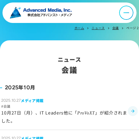
オウンドメディア
ニュース
ホーム
ニュース
会議
ページ 2
chevron_right
chevron_right
chevron_right
採用情報
ニュース
IR情報
会議
よくあるご質問
年
月
2025
10
メディア掲載
2025.10.27
お問い合わせ
会議
10月27日（月）、IT Leaders他に「
」が紹介されま
ProVoXT
した。
サイトマップ
サイトのご利用について
メディア掲載
2025.10.27