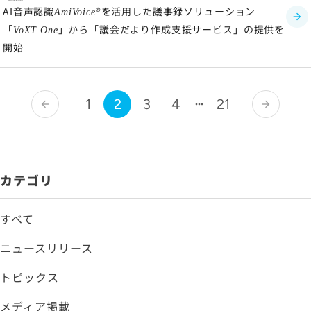
AI音声認識
®を活用した議事録ソリューション
AmiVoice
「
」から「議会だより作成支援サービス」の提供を
VoXT One
開始
1
2
3
4
21
arrow_back
arrow_forward
カテゴリ
すべて
ニュースリリース
トピックス
メディア掲載