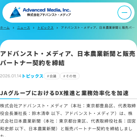
ニュース
採用情報
ホーム
ニュース
トピックス
アドバンスト・メディア、日本農業新聞と販売パートナー契約を締結
chevron_right
chevron_right
chevron_right
IR情報
アドバンスト・メディア、日本農業新聞と販売
よくあるご質問
パートナー契約を締結
トピックス
2026.01.14
会議
その他
お問い合わせ
JAグループにおけるDX推進と業務効率化を加速
株式会社アドバンスト・メディア（本社：東京都豊島区、代表取締
サイトマップ
役会長兼社長：鈴木清幸 以下、アドバンスト・メディア）は、株
サイトのご利用について
式会社日本農業新聞（本社：東京都台東区、代表取締役社長：田宮
ソーシャルメディアポリシー
和史郎 以下、日本農業新聞）と販売パートナー契約を締結しまし
プライバシーポリシー
た。