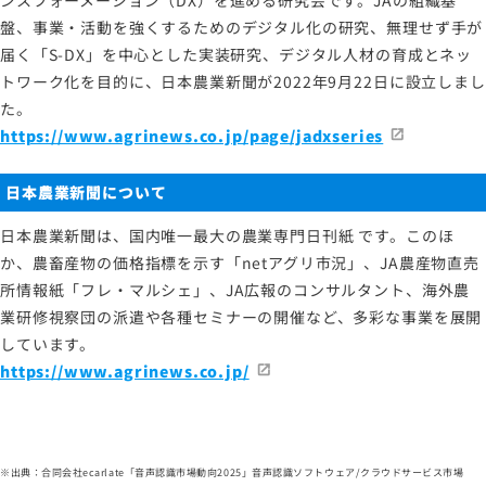
盤、事業・活動を強くするためのデジタル化の研究、無理せず手が
届く「S-DX」を中心とした実装研究、デジタル人材の育成とネッ
トワーク化を目的に、日本農業新聞が2022年9月22日に設立しまし
た。
https://www.agrinews.co.jp/page/jadxseries
日本農業新聞について
日本農業新聞は、国内唯一最大の農業専門日刊紙 です。このほ
か、農畜産物の価格指標を示す「netアグリ市況」、JA農産物直売
所情報紙「フレ・マルシェ」、JA広報のコンサルタント、海外農
業研修視察団の派遣や各種セミナーの開催など、多彩な事業を展開
しています。
https://www.agrinews.co.jp/
※出典：合同会社ecarlate「音声認識市場動向2025」音声認識ソフトウェア/クラウドサービス市場