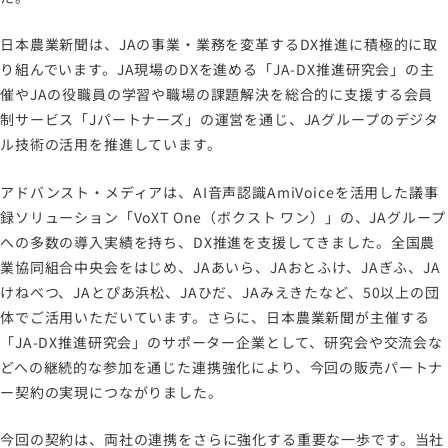
情報セキュリティポリシー
日本農業新聞は、JAの事業・業務を変革するDX推進に積極的に取
労働者派遣事業に関わる情報
り組んでいます。JA現場のDXを進める「JA-DX推進研究会」の主
メールマガジン
催やJAの役職員の学習や職場の課題解決を総合的に支援する会員
制サービス「Jパートナーズ」の運営を通じ、JAグループのデジタ
ル技術の活用を推進しています。
アドバンスト・メディアは、AI音声認識AmiVoiceを活用した議事
録ソリューション「VoXT One（ボクスト ワン）」の、JAグループ
への多数の導入実績を持ち、DX推進を支援してきました。全国農
業協同組合中央会をはじめ、JAあいら、JAおとふけ、JAぎふ、JA
けねべつ、JAとぴあ浜松、JAひだ、JAみえきたなど、50以上の団
体でご活用いただいています。さらに、日本農業新聞が主催する
「JA-DX推進研究会」のサポーター企業として、研究会や交流会な
どへの継続的な参加を通じた連携強化により、今回の販売パートナ
ー契約の実現につながりました。
今回の契約は、両社の連携をさらに強化する重要な一歩です。当社