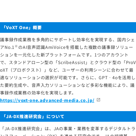
「VoXT One」概要
議事録作成業務を多角的にサポートし効率化を実現する、国内シェ
※
アNo.1
のAI音声認識AmiVoiceを搭載した複数の議事録ソリュー
ションを一元化した新プラットフォームです。1つのアカウント
で、スタンドアローン型の「ScribeAssist」とクラウド型の「ProV
oXT（プロボクスト）」など、ユーザーの利用シーンに合わせて最
適なソリューションの選択が可能です。さらに、GPT‐4oを活用し
た要約生成や、音声入力ソリューションなど多彩な機能により、議
事録作成業務の効率化を実現します。
https://voxt-one.advanced-media.co.jp/
「
JA-DX
推進研究会」について
「JA-DX推進研究会」は、JAの事業・業務を変革するデジタルトラ
ンスフォーメーション（DX）を進める研究会です。JAの組織基