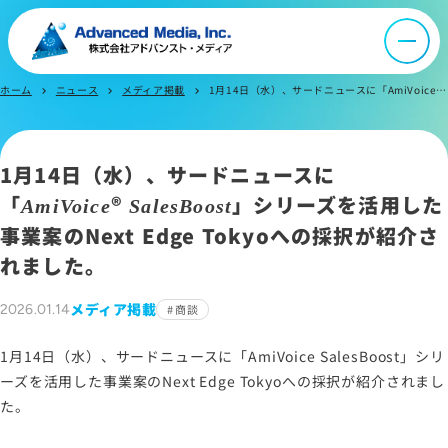
会社案内
ホーム
ニュース
メディア掲載
1月14日（水）、サードニュースに「AmiVoice® SalesBoost」シリーズを活用した事業案のNext Edge Tokyoへの採択が紹介されました。
chevron_right
chevron_right
chevron_right
オウンドメディア
1月14日（水）、サードニュースに
ニュース
「
®
」シリーズを活用した
AmiVoice
SalesBoost
事業案のNext Edge Tokyoへの採択が紹介さ
採用情報
れました。
IR情報
メディア掲載
2026.01.14
商談
1月14日（水）、サードニュースに「AmiVoice SalesBoost」シリ
よくあるご質問
ーズを活用した事業案のNext Edge Tokyoへの採択が紹介されまし
た。
お問い合わせ