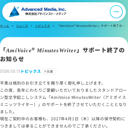
ニュース
採用情報
ホーム
ニュース
トピックス
「AmiVoice® MinutesWriter」サポート終了のお知らせ
chevron_right
chevron_right
chevron_right
IR情報
「
®
」サポート終了の
AmiVoice
MinutesWriter
お知らせ
よくあるご質問
トピックス
2026.02.13
会議
お問い合わせ
平素は格別のお引き立てを賜り厚く御礼申し上げます。
この度、長年にわたりご愛顧いただいておりましたスタンドアロー
ン型文字起こしシステム「AmiVoice MinutesWriter（アミボイス
サイトマップ
ミニッツライター）」のサポートを終了させていただくこととなり
サイトのご利用について
ました。
ソーシャルメディアポリシー
現在ご契約中のお客様も、2027年4月1日（木）以降の保守契約に
つきましては承ることができませんのでご了承ください。
プライバシーポリシー