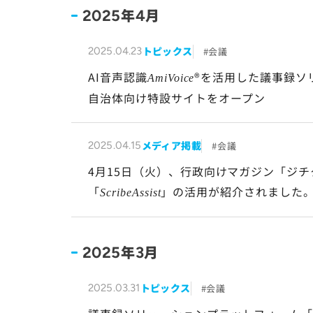
年
月
2025
4
トピックス
会議
2025.04.23
AI音声認識
®を活用した議事録ソ
AmiVoice
自治体向け特設サイトをオープン
メディア掲載
会議
2025.04.15
4月15日（火）、行政向けマガジン「ジ
「
」の活用が紹介されました
ScribeAssist
年
月
2025
3
トピックス
会議
2025.03.31