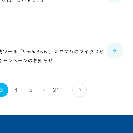
成ツール「
」×ヤマハのマイクスピ
ScribeAssist
入キャンペーンのお知らせ
3
4
5
21
arrow_forward