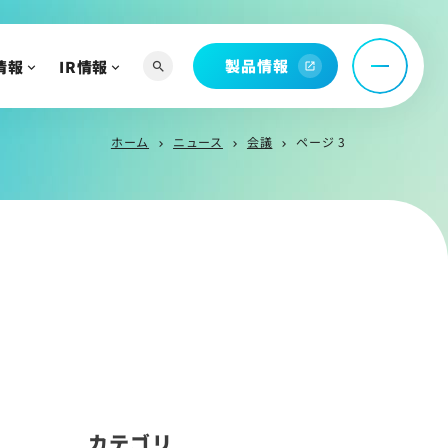
問
製品情報
情報
IR情報
search
open_in_new
ホーム
ニュース
会議
ページ 3
chevron_right
chevron_right
chevron_right
へ
よび関連資料
情報
カテゴリ