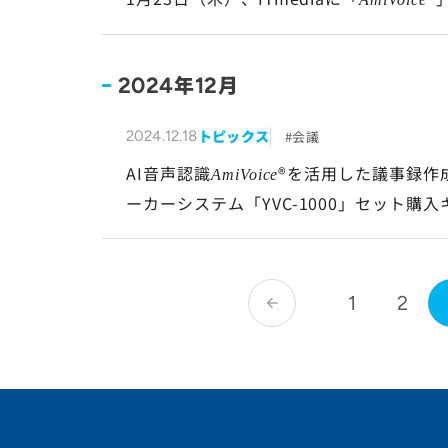
年
月
2024
12
トピックス
会議
2024.12.18
AI音声認識
®を活用した議事録作
AmiVoice
ーカーシステム「YVC-1000」セット購
1
2
arrow_back