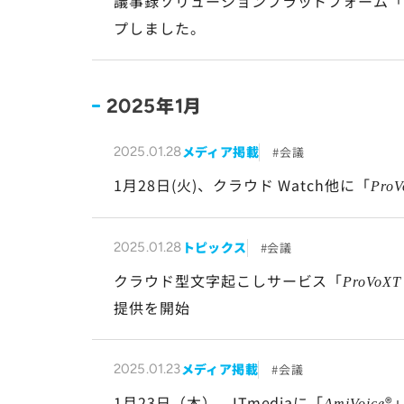
議事録ソリューションプラットフォーム
プしました。
年
月
2025
1
メディア掲載
会議
2025.01.28
1月28日(火)、クラウド Watch他に「
Pro
トピックス
会議
2025.01.28
クラウド型文字起こしサービス「
ProVoXT
提供を開始
メディア掲載
会議
2025.01.23
1月23日（木）、ITmediaに「
®
AmiVoice