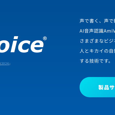
声で書く、声で
AI音声認識AmiV
さまざまなビジ
人とキカイの自
する技術です。
2026
」
製品サ