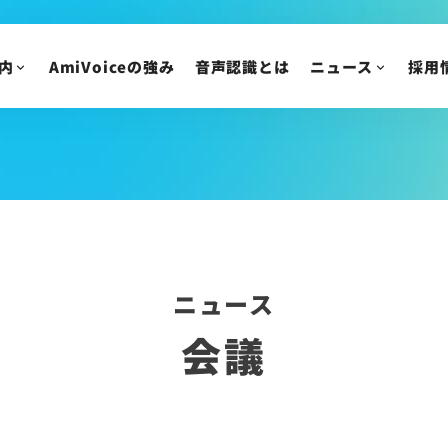
採用についてのご質
内
AmiVoiceの強み
音声認識とは
ニュース
採用
ニュース
IR情報
ニュースリリース
トピックス
IRニュース
メディア掲載
株主・投資家の皆様
イベント・セミナー
IR資料/決算短信お
財務ハイライト
IRカレンダー
ニュース
株主総会/株式関連
会議
株価情報
IRについてのご質問