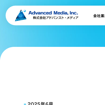
会社案内
企業理念
会社案
事業内容
会社概要
トップメッセージ
会社沿革
サステナビリティ
年
月
2025
6