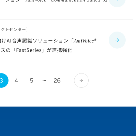
タクトセンター）
けAI音声認識ソリューション「
®
AmiVoice
の「FastSeries」が連携強化
3
4
5
26
arrow_forward