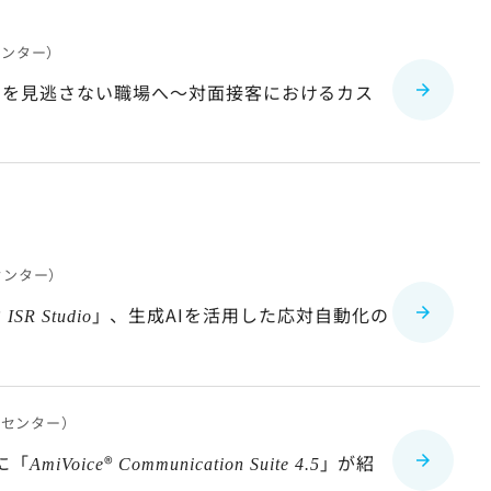
センター）
S”を見逃さない職場へ～対面接客におけるカス
センター）
®
」、生成AIを活用した応対自動化の
ISR Studio
トセンター）
他に「
®
」が紹
AmiVoice
Communication Suite 4.5