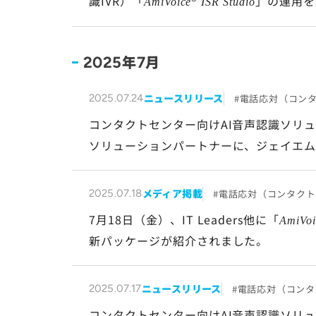
識IVR）「
®
」の運用を
AmiVoice
ISR Studio
年
月
2025
7
ニュースリリース
電話応対（コン
2025.07.24
コンタクトセンター向けAI音声認識ソリ
ソリューションパートナーに、ジェイエ
メディア掲載
電話応対（コンタクト
2025.07.18
7月18日（金）、IT Leaders他に「
AmiVoi
新パッケージが紹介されました。
ニュースリリース
電話応対（コンタ
2025.07.17
コンタクトセンター向けAI音声認識ソリ