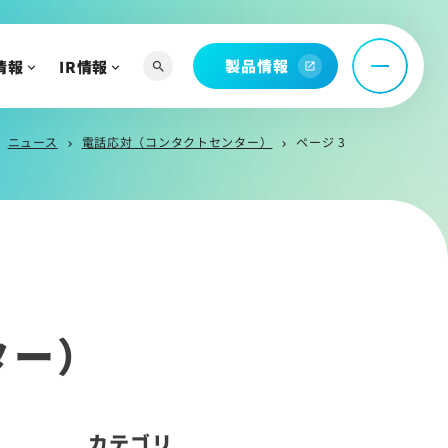
託
問
製品情報
情報
IR情報
search
open_in_new
ニュース
電話応対（コンタクトセンター）
ページ 3
ht
chevron_right
chevron_right
へ
よび関連資料
情報
ター）
カテゴリ