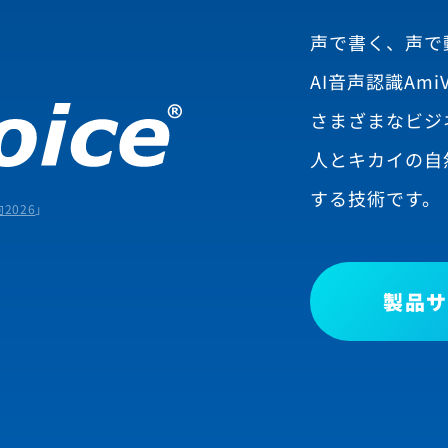
声で書く、声で
AI音声認識AmiV
さまざまなビジ
人とキカイの自
する技術です。
2026
」
製品サ