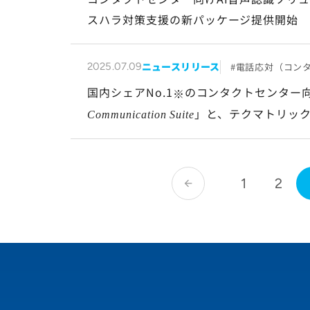
スハラ対策支援の新パッケージ提供開始
ニュースリリース
電話応対（コン
2025.07.09
国内シェアNo.1
のコンタクトセンター向
※
」と、テクマトリックス
Communication Suite
1
2
arrow_back