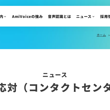
AmiVoice 採用広報 note
アルバイト・業務委
採用についてのご質
内
AmiVoiceの強み
音声認識とは
ニュース
採用
ニュース
IR情報
ニュースリリース
ホーム
トピックス
IRニュース
chevron_rig
メディア掲載
株主・投資家の皆様
イベント・セミナー
IR資料/決算短信お
財務ハイライト
IRカレンダー
ニュース
株主総会/株式関連
応対（コンタクトセン
株価情報
IRについてのご質問