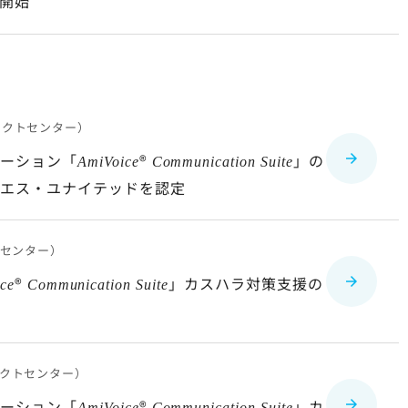
開始
タクトセンター）
ューション「
®
」の
AmiVoice
Communication Suite
ムエス・ユナイテッドを認定
センター）
®
」カスハラ対策支援の
ce
Communication Suite
クトセンター）
ューション「
®
」カ
AmiVoice
Communication Suite