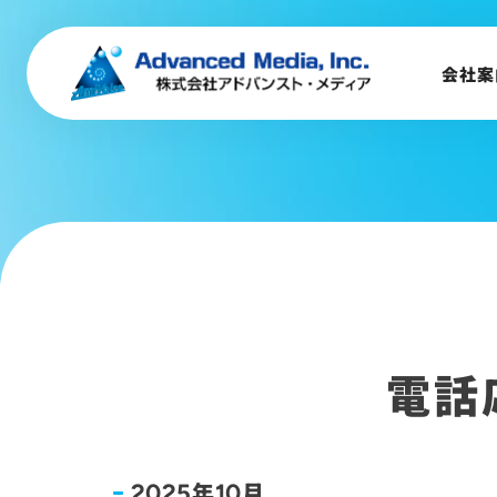
会社案内
企業理念
会社案
事業内容
会社概要
トップメッセージ
会社沿革
サステナビリティ
電話
年
月
2025
10