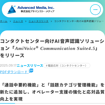
お問い合わせ
ホーム
ニュース
ニュースリリース
コンタクトセンター向けAI音声認識ソリューション「AmiVoice® Communication Suite4.5」をリリース
chevron_right
chevron_right
chevron_right
サイトマップ
サイトのご利用について
ソーシャルメディアポリシー
コンタクトセンター向けAI音声認識ソリューシ
プライバシーポリシー
ョン「
®
」
AmiVoice
Communication Suite4.5
情報セキュリティポリシー
をリリース
労働者派遣事業に関わる情報
ニュースリリース
2025.09.17
電話応対（コンタクトセンター）
メールマガジン
picture_as_pdf
PDFダウンロード
「通話中要約機能」と「話題カテゴリ管理機能」を
新たに追加し、オペレーター支援の強化と応対品質
向上を実現