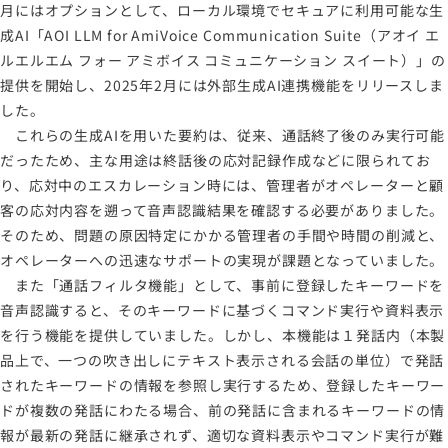
月にはオプションとして、ローカル環境でセキュアに利用可能な生
成AI「AOI LLM for AmiVoice Communication Suite（アオイ エ
ルエルエム フォー アミボイス コミュニケーション スイート）」の
提供を開始し、2025年2月には外部生成AI連携機能をリリースしま
した。
これらの生成AIを用いた要約は、従来、通話終了後のみ実行可能
だったため、主な用途は終話後の応対記録作成などに限られてお
り、応対中のエスカレーション時には、管理者がオペレーターと顧
客の応対内容を遡って音声認識結果を確認する必要がありました。
そのため、問題の原因特定にかかる管理者の手間や時間の削減と、
オペレーターへの迅速なサポートの実現が課題となっていました。
また「通話フィルタ機能」として、事前に登録したキーワードを
音声認識すると、そのキーワードに基づくコマンド実行や資料表示
を行う機能を提供していました。しかし、本機能は１発話内（本製
品上で、一つの吹き出しにテキスト表示される会話の単位）で発話
されたキーワードの情報を参照し実行するため、登録したキーワー
ドが複数の発話にわたる場合、前の発話に含まれるキーワードの情
報が最新の発話に継承されず、適切な資料表示やコマンド実行が難