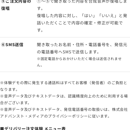
⑤ご注文内容の
①～
⑤
で聞き取った内容を合成音声が復唱しま
復唱
す。
復唱した内容に対し、「はい」「いいえ」と発
話いただくことで内容の確定・修正が可能で
す。
⑥
SMS
送信
聞き取ったお名前・住所・電話番号を、発信元
の電話番号へ
SMS
で送信します。
※固定電話からおかけいただく場合は送信されませ
ん。
※体験デモの際に発生する通話料はすべてお客様（発信者）のご負担と
なります。
※音声データ及びテキストデータは、認識精度向上のために利用する場
合がございます。
※音声データ及びテキストデータ、発信電話番号の取扱いは、株式会社
アドバンスト・メディアのプライバシーポリシーに従います。
■デリバリー注文体験 メニュー表