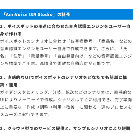
「AmiVoice ISR Studio」の特長
1．ボイスボットの用途に合わせた音声認識エンジンをユーザー自
身が作れる
ボイスボットのシナリオに合わせ「お客様番号」「商品名」などの
音声認識エンジンをユーザー自身で作成できます。さらに、「氏
名」「住所」「電話番号」「自由発話向け」などの音声認識エンジ
ンも標準でご用意。高精度で柔軟な自動応対が可能です。
2．直感的なUIでボイスボットのシナリオをどなたでも簡単に構
築・運用
ガイダンスやヒアリング、分岐、転送などのシナリオは、直感的な
UIによりノーコードで作成。シナリオはすぐに利用でき、完了率向
上に重要な「作成→調整→利用→改善」に関わる一連のプロセスを
スムーズに実行できます。
3．クラウド型でのサービス提供と、サンプルシナリオにより短期