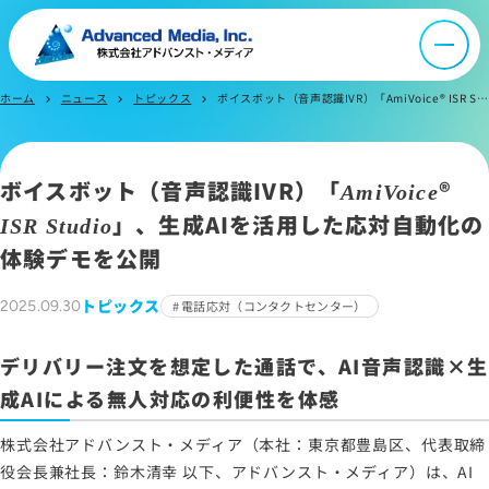
IR情報
よくあるご質問
ホーム
ニュース
トピックス
ボイスボット（音声認識IVR）「AmiVoice® ISR Studio」、生成AIを活用した応対自動化の体験デモを公開
chevron_right
chevron_right
chevron_right
お問い合わせ
ボイスボット（音声認識IVR）「
®
AmiVoice
」、生成AIを活用した応対自動化の
ISR Studio
サイトマップ
体験デモを公開
サイトのご利用について
トピックス
2025.09.30
電話応対（コンタクトセンター）
ソーシャルメディアポリシー
プライバシーポリシー
デリバリー注文を想定した通話で、AI音声認識×生
情報セキュリティポリシー
成AIによる無人対応の利便性を体感
労働者派遣事業に関わる情報
株式会社アドバンスト・メディア（本社：東京都豊島区、代表取締
メールマガジン
役会長兼社長：鈴木清幸 以下、アドバンスト・メディア）は、AI