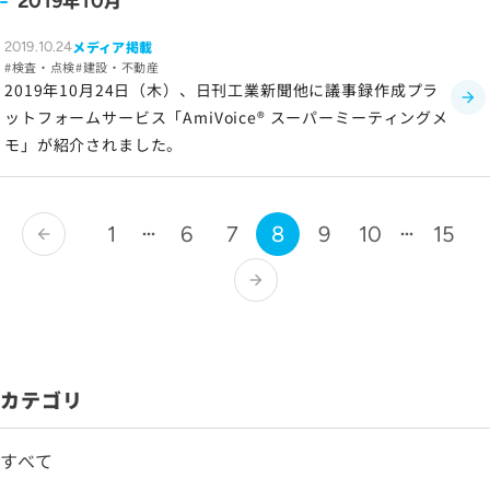
年
月
2019
10
メディア掲載
2019.10.24
検査・点検
建設・不動産
2019年10月24日（木）、日刊工業新聞他に議事録作成プラ
ットフォームサービス「AmiVoice® スーパーミーティングメ
モ」が紹介されました。
1
6
7
8
9
10
15
arrow_back
arrow_forward
カテゴリ
すべて