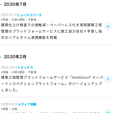
ソーシャルメディアポリシー
年
月
2020
7
プライバシーポリシー
ニュースリリース
2020.07.31
情報セキュリティポリシー
検査・点検
建設・不動産
建築仕上げ検査での接触減・ペーパーレス化を実現建築工程
労働者派遣事業に関わる情報
管理のプラットフォームサービスに施工協力会社×手直し指
メールマガジン
示のリアルタイム連携機能を搭載
年
月
2020
2
トピックス
2020.02.14
検査・点検
建設・不動産
建築工程管理プラットフォームサービス「AmiVoice® スーパ
ーインスペクションプラットフォーム」がバージョンアップ
しました。
メディア掲載
2020.02.07
検査・点検