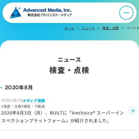
ニュース
ホーム
ニュース
検査・点検
ページ 8
chevron_right
chevron_right
chevron_right
採用情報
IR情報
ニュース
検査・点検
よくあるご質問
年
月
2020
8
お問い合わせ
メディア掲載
2020.08.03
検査・点検
建設・不動産
2020年8月3日（月）、BUILTに「AmiVoice® スーパーイン
スペクションプラットフォーム」が紹介されました。
サイトマップ
サイトのご利用について