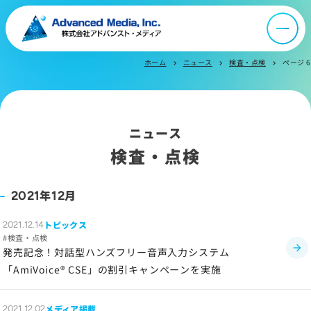
オウンドメディア
ニュース
ホーム
ニュース
検査・点検
ページ 6
chevron_right
chevron_right
chevron_right
採用情報
ニュース
IR情報
検査・点検
よくあるご質問
年
月
2021
12
トピックス
2021.12.14
お問い合わせ
検査・点検
発売記念！対話型ハンズフリー音声入力システム
「AmiVoice® CSE」の割引キャンペーンを実施
サイトマップ
メディア掲載
2021.12.02