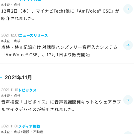
サイトのご利用について
検査・点検
ソーシャルメディアポリシー
12月2日（木）、マイナビTecht他に「AmiVoice® CSE」が
紹介されました。
プライバシーポリシー
情報セキュリティポリシー
ニュースリリース
2021.12.01
労働者派遣事業に関わる情報
検査・点検
メールマガジン
点検・検査記録向け 対話型ハンズフリー音声入力システム
「AmiVoice® CSE」、12月1日より販売開始
年
月
2021
11
トピックス
2021.11.16
検査・点検
音声検査「ゴビボイス」に音声認識開発キットとウェアラブ
ルマイクデバイスが採用されました。
メディア掲載
2021.11.01
検査・点検
建設・不動産