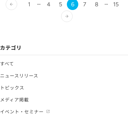
1
4
5
6
7
8
15
arrow_back
arrow_forward
カテゴリ
すべて
ニュースリリース
トピックス
メディア掲載
イベント・セミナー