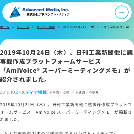
ニュース
採用情報
ホーム
ニュース
メディア掲載
2019年10月24日（木）、日刊工業新聞他に議事録作成プラットフォームサービス「AmiVoice® スーパーミーティングメモ」が紹介されました。
chevron_right
chevron_right
chevron_right
IR情報
2019年10月24日（木）、日刊工業新聞他に議
事録作成プラットフォームサービス
よくあるご質問
「AmiVoice® スーパーミーティングメモ」が
紹介されました。
お問い合わせ
メディア掲載
2019.10.24
検査・点検
建設・不動産
2019年10月24日（木）、日刊工業新聞他に議事録作成プラットフ
サイトマップ
ォームサービス「AmiVoice スーパーミーティングメモ」が掲載さ
サイトのご利用について
れました。
ソーシャルメディアポリシー
「AIと音声認識 社内の会議改革 アドバンスト・メディア」