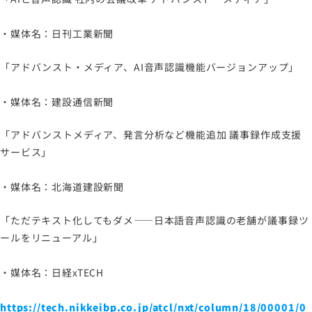
プライバシーポリシー
情報セキュリティポリシー
・媒体名：日刊工業新聞
労働者派遣事業に関わる情報
「アドバンスト・メディア、AI音声認識機能バージョンアップ」
メールマガジン
・媒体名：建設通信新聞
「アドバンストメディア、発言分析など機能追加 議事録作成支援
サービス」
・媒体名：北海道建設新聞
「ただテキスト化してもダメ――日本語音声認識の老舗が議事録ツ
ールをリニューアル」
・媒体名：日経xTECH
https://tech.nikkeibp.co.jp/atcl/nxt/column/18/00001/0