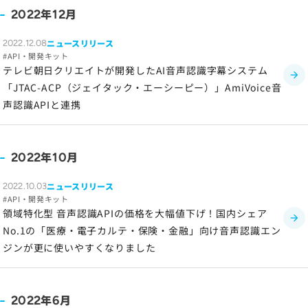
年
月
2022
12
ニュースリリース
2022.12.08
API・開発キット
テレビ朝日クリエイトが開発したAI音声認識字幕システム
「JTAC-ACP（ジェイタック・エーシーピー）」AmiVoice音
声認識APIと連携
年
月
2022
10
ニュースリリース
2022.10.03
API・開発キット
領域特化型 音声認識APIの価格を大幅値下げ！国内シェア
No.1の「医療・電子カルテ・保険・金融」向け音声認識エン
ジンが更に使いやすくなりました
年
月
2022
6