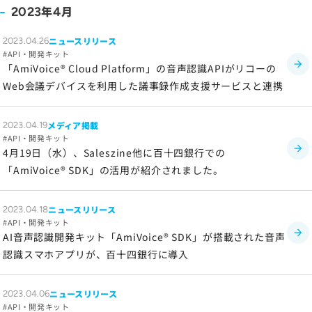
ソーシャルメディアポリシー
年
月
2023
4
プライバシーポリシー
ニュースリリース
2023.04.26
情報セキュリティポリシー
API・開発キット
「AmiVoice® Cloud Platform」の音声認識APIがリコーの
労働者派遣事業に関わる情報
Web会議デバイスを利用した議事録作成支援サービスと連携
メールマガジン
メディア掲載
2023.04.19
API・開発キット
4月19日（水）、Saleszine他に百十四銀行での
「AmiVoice® SDK」の活用が紹介されました。
ニュースリリース
2023.04.18
API・開発キット
AI音声認識開発キット「AmiVoice® SDK」が搭載された音声
認識スマホアプリが、百十四銀行に導入
ニュースリリース
2023.04.06
API・開発キット