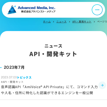
ニュース
ホーム
ニュース
API・開発キット
ページ 5
chevron_right
chevron_right
chevron_right
採用情報
IR情報
ニュース
API・開発キット
よくあるご質問
年
月
2023
7
お問い合わせ
トピックス
2023.07.03
API・開発キット
音声認識API「AmiVoice® API Private」にて、コマンド入力
や人名・住所に特化した認識ができるエンジンを一般公開
サイトマップ
サイトのご利用について