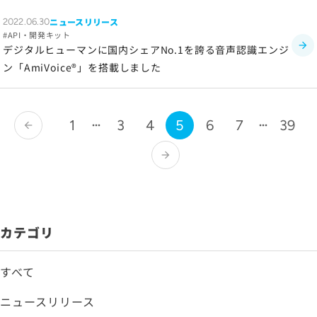
ニュースリリース
2022.06.30
API・開発キット
デジタルヒューマンに国内シェアNo.1を誇る音声認識エンジ
ン「AmiVoice®」を搭載しました
1
3
4
5
6
7
39
arrow_back
arrow_forward
カテゴリ
すべて
ニュースリリース