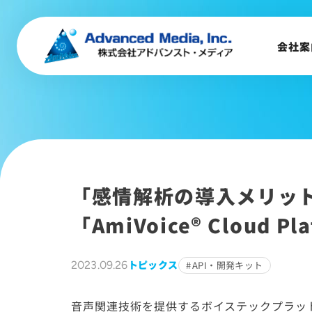
会社案内
企業理念
会社案
事業内容
会社概要
トップメッセージ
会社沿革
サステナビリティ
「感情解析の導入メリッ
「AmiVoice® Cloud P
トピックス
2023.09.26
API・開発キット
音声関連技術を提供するボイステックプラットフォーム