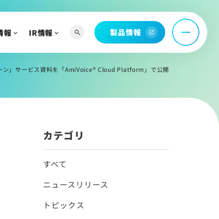
問
製品情報
情報
IR情報
search
open_in_new
ービス資料を「AmiVoice® Cloud Platform」で公開
へ
よび関連資料
カテゴリ
情報
すべて
ニュースリリース
トピックス