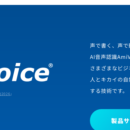
声で書く、声で
AI音声認識AmiV
さまざまなビジ
人とキカイの自
する技術です。
2026
」
製品サ