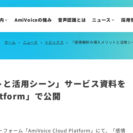
採用についてのご質
ニュース
内
AmiVoiceの強み
音声認識とは
ニュース
採用
IR情報
ニュースリリース
トピックス
IRニュース
ホーム
ニュース
トピックス
「感情解析の導入メリットと活用シーン」サ
chevron_right
chevron_right
chevron_right
メディア掲載
株主・投資家の皆様
イベント・セミナー
IR資料/決算短信お
財務ハイライト
IRカレンダー
トと活用シーン」サービス資料を
株主総会/株式関連
latform」で公開
株価情報
IRについてのご質問
「AmiVoice Cloud Platform」にて、「感情