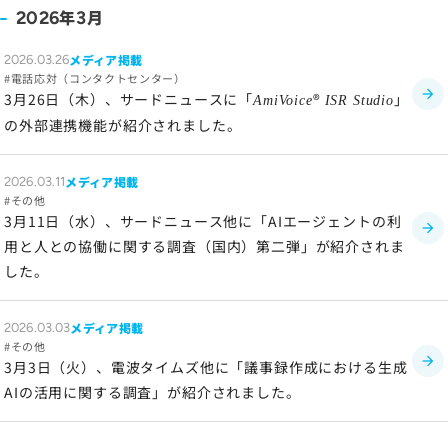
サイトのご利用について
年
月
2026
3
ソーシャルメディアポリシー
メディア掲載
2026.03.26
プライバシーポリシー
電話応対（コンタクトセンター）
情報セキュリティポリシー
3月26日（木）、サードニュースに「
®
」
AmiVoice
ISR Studio
の外部連携機能が紹介されました。
労働者派遣事業に関わる情報
メールマガジン
メディア掲載
2026.03.11
その他
3月11日（水）、サードニュース他に「AIエージェントの利
用と人との協働に関する調査（国内）第二弾」が紹介されま
した。
メディア掲載
2026.03.03
その他
3月3日（火）、電波タイムズ他に「議事録作成における生成
AIの活用に関する調査」が紹介されました。