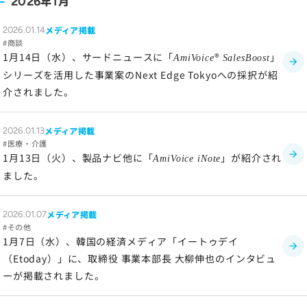
年
月
2026
1
メディア掲載
2026.01.14
商談
1月14日（水）、サードニュースに「
®
」
AmiVoice
SalesBoost
シリーズを活用した事業案のNext Edge Tokyoへの採択が紹
介されました。
メディア掲載
2026.01.13
医療・介護
1月13日（火）、製品ナビ他に「
」が紹介され
AmiVoice iNote
ました。
メディア掲載
2026.01.07
その他
1月7日（水）、韓国の経済メディア「イートゥデイ
（Etoday）」に、取締役 事業本部長 大柳伸也のインタビュ
ーが掲載されました。