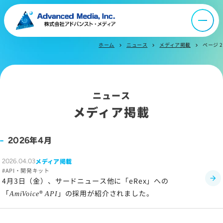
オウンドメディア
ニュース
ホーム
ニュース
メディア掲載
ページ 2
chevron_right
chevron_right
chevron_right
採用情報
ニュース
IR情報
メディア掲載
よくあるご質問
年
月
2026
4
メディア掲載
2026.04.03
お問い合わせ
API・開発キット
4月3日（金）、サードニュース他に「eRex」への
「
®
」の採用が紹介されました。
AmiVoice
API
サイトマップ