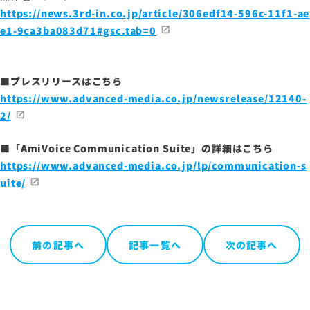
https://news.3rd-in.co.jp/article/306edf14-596c-11f1-ae
e1-9ca3ba083d71#gsc.tab=0
サイトマップ
サイトのご利用について
■プレスリリースはこちら
ソーシャルメディアポリシー
https://www.advanced-media.co.jp/newsrelease/12140-
プライバシーポリシー
2/
情報セキュリティポリシー
■
「AmiVoice Communication Suite」
の詳細はこちら
労働者派遣事業に関わる情報
https://www.advanced-media.co.jp/lp/communication-s
メールマガジン
uite/
前の記事へ
記事一覧へ
次の記事へ