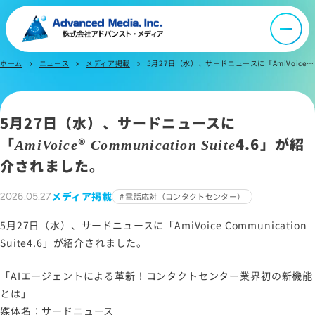
会社案内
ホーム
ニュース
メディア掲載
5月27日（水）、サードニュースに「AmiVoice Communication Suite4.6」が紹介されました。
chevron_right
chevron_right
chevron_right
オウンドメディア
5月27日（水）、サードニュースに
ニュース
「
®
4.6」が紹
AmiVoice
Communication Suite
介されました。
採用情報
メディア掲載
2026.05.27
電話応対（コンタクトセンター）
IR情報
5月27日（水）、サードニュースに「AmiVoice Communication
Suite4.6」が紹介されました。
よくあるご質問
「AIエージェントによる革新！コンタクトセンター業界初の新機能
とは」
お問い合わせ
媒体名：サードニュース