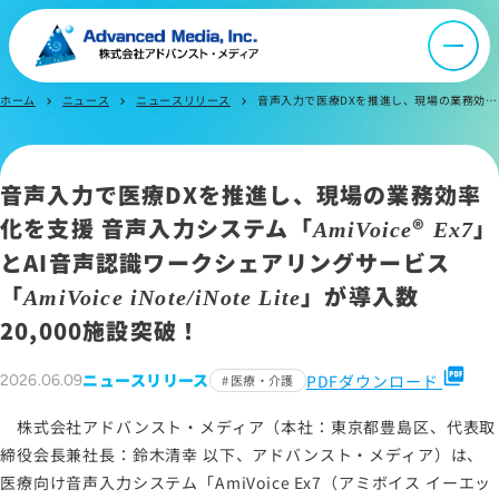
お問い合わせ
ホーム
ニュース
ニュースリリース
音声入力で医療DXを推進し、現場の業務効率化を支援 音声入力システム「AmiVoice® Ex7」とAI音声認識ワークシェアリングサービス「AmiVoice iNote/iNote Lite」が導入数20,000施設突破！
chevron_right
chevron_right
chevron_right
サイトマップ
音声入力で医療DXを推進し、現場の業務効率
サイトのご利用について
化を支援 音声入力システム「
®
」
ソーシャルメディアポリシー
AmiVoice
Ex7
とAI音声認識ワークシェアリングサービス
プライバシーポリシー
「
」が導入数
情報セキュリティポリシー
AmiVoice iNote/iNote Lite
20,000施設突破！
労働者派遣事業に関わる情報
メールマガジン
picture_as_pdf
ニュースリリース
PDFダウンロード
2026.06.09
医療・介護
株式会社アドバンスト・メディア（本社：東京都豊島区、代表取
締役会長兼社長：鈴木清幸 以下、アドバンスト・メディア）は、
医療向け音声入力システム「AmiVoice Ex7（アミボイス イーエッ