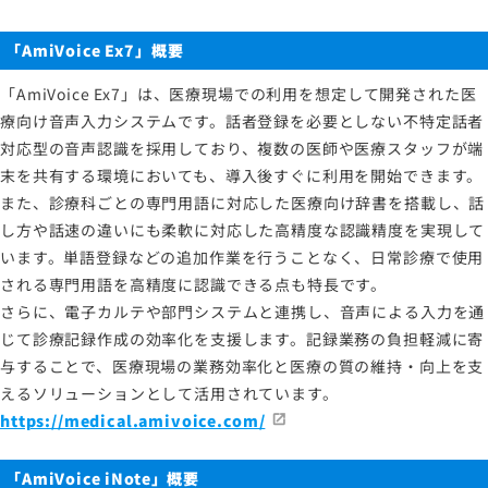
「AmiVoice Ex7」概要
「AmiVoice Ex7」は、医療現場での利用を想定して開発された医
療向け音声入力システムです。話者登録を必要としない不特定話者
対応型の音声認識を採用しており、複数の医師や医療スタッフが端
末を共有する環境においても、導入後すぐに利用を開始できます。
また、診療科ごとの専門用語に対応した医療向け辞書を搭載し、話
し方や話速の違いにも柔軟に対応した高精度な認識精度を実現して
います。単語登録などの追加作業を行うことなく、日常診療で使用
される専門用語を高精度に認識できる点も特長です。
さらに、電子カルテや部門システムと連携し、音声による入力を通
じて診療記録作成の効率化を支援します。記録業務の負担軽減に寄
与することで、医療現場の業務効率化と医療の質の維持・向上を支
えるソリューションとして活用されています。
https://medical.amivoice.com/
「AmiVoice iNote」概要