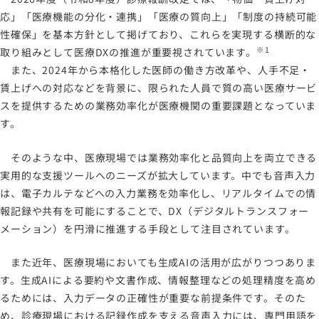
応」「医療機能の分化・連携」「医療の質向上」「制度の持続可能
性確保」を基本方針として掲げており、これらを実現する横断的な
※1
取り組みとして医療DXの推進が重要視されています。
また、2024年から本格化した医師の働き方改革や、人手不足・
賃上げへの対応などを背景に、限られた人員で質の高い医療サービ
スを提供するための業務効率化が医療機関の重要課題となっていま
す。
そのような中、医療現場では業務効率化と品質向上を両立できる
実用的な支援ツールへのニーズが拡大しています。中でも音声入力
は、電子カルテなどへの入力業務を効率化し、リアルタイムでの情
報記録や共有を可能にすることで、DX（デジタルトランスフォー
メーション）を円滑に推進する手段として注目されています。
また近年、医療現場においても生成AIの活用が広がりつつありま
す。生成AIによる要約や文書作成、情報整理などの処理精度を高め
るためには、入力データの正確性が重要な前提条件です。そのた
め、診療現場における記録作成を支える音声入力には、専門用語を