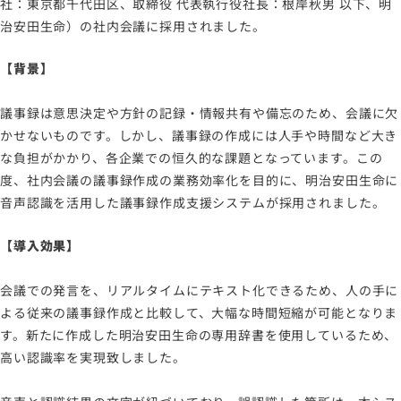
社：東京都千代田区、取締役 代表執行役社長：根岸秋男 以下、明
サイトのご利用について
治安田生命）の社内会議に採用されました。
ソーシャルメディアポリシー
プライバシーポリシー
【背景】
情報セキュリティポリシー
議事録は意思決定や方針の記録・情報共有や備忘のため、会議に欠
労働者派遣事業に関わる情報
かせないものです。しかし、議事録の作成には人手や時間など大き
メールマガジン
な負担がかかり、各企業での恒久的な課題となっています。この
度、社内会議の議事録作成の業務効率化を目的に、明治安田生命に
音声認識を活用した議事録作成支援システムが採用されました。
【導入効果】
会議での発言を、リアルタイムにテキスト化できるため、人の手に
よる従来の議事録作成と比較して、大幅な時間短縮が可能となりま
す。新たに作成した明治安田生命の専用辞書を使用しているため、
高い認識率を実現致しました。