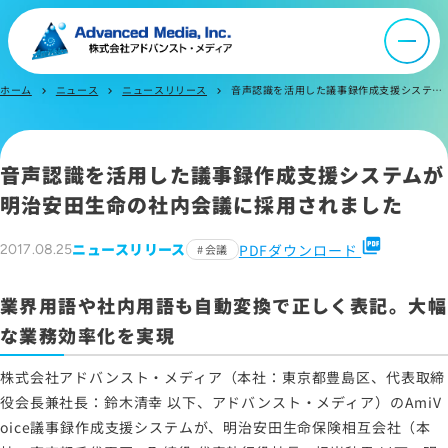
オウンドメディア
ニュース
ホーム
ニュース
ニュースリリース
音声認識を活用した議事録作成支援システムが 明治安田生命の社内会議に採用されました
chevron_right
chevron_right
chevron_right
採用情報
音声認識を活用した議事録作成支援システムが
明治安田生命の社内会議に採用されました
IR情報
picture_as_pdf
ニュースリリース
PDFダウンロード
2017.08.25
会議
よくあるご質問
業界用語や社内用語も自動変換で正しく表記。大幅
な業務効率化を実現
お問い合わせ
株式会社アドバンスト・メディア（本社：東京都豊島区、代表取締
役会長兼社長：鈴木清幸 以下、アドバンスト・メディア）のAmiV
oice議事録作成支援システムが、明治安田生命保険相互会社（本
サイトマップ