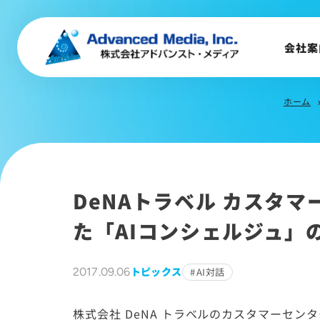
音声認識とは
会社案
会社案内
企業理念
ホーム
chevron
事業内容
会社概要
トップメッセージ
会社沿革
DeNAトラベル カスタ
サステナビリティ
た「AIコンシェルジュ」
トピックス
2017.09.06
AI対話
株式会社 DeNA トラベルのカスタマーセン