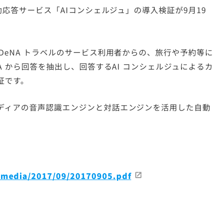
IRについてのご質問
自動応答サービス「AIコンシェルジュ」の導入検証が9月19
DeNA トラベルのサービス利用者からの、旅行や予約等に
&A から回答を抽出し、回答するAI コンシェルジュによるカ
証です。
メディアの音声認識エンジンと対話エンジンを活用した自動
t/media/2017/09/20170905.pdf