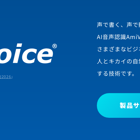
声で書く、声で
AI音声認識AmiV
さまざまなビジ
人とキカイの自
する技術です。
2026
」
製品サ