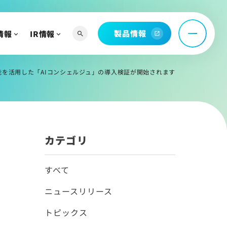
お問い合わせ
製品情報
情報
IR情報
search
open_in_new
託
問
能を活用した「AIコンシェルジュ」の導入検証が開始されます
へ
カテゴリ
よび関連資料
すべて
ニュースリリース
情報
トピックス