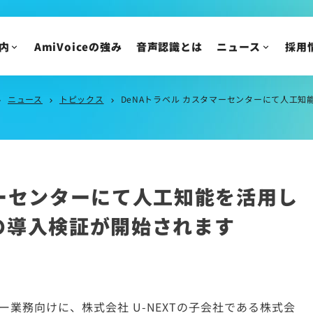
AmiVoice Tech Blog
新卒採用
AmiVoice SalesBoost コラム
中途採用
内
AmiVoiceの強み
音声認識とは
ニュース
採用
AmiVoice 採用広報 note
アルバイト・業務委
採用についてのご質
ニュース
トピックス
DeNAトラベル カスタマーセンターにて人工知
_right
chevron_right
chevron_right
ニュース
IR情報
ニュースリリース
トピックス
IRニュース
メディア掲載
株主・投資家の皆様
マーセンターにて人工知能を活用し
イベント・セミナー
IR資料/決算短信お
の導入検証が開始されます
財務ハイライト
IRカレンダー
株主総会/株式関連
株価情報
ター業務向けに、株式会社 U-NEXTの子会社である株式会