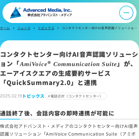
オウンドメディア
ニュース
ホーム
ニュース
トピックス
コンタクトセンター向けAI音声認識ソリューション「AmiVoice® Communication Suite」が、エーアイスクエアの生成要約サービス「QuickSummary2.0」と連携
chevron_right
chevron_right
chevron_right
採用情報
コンタクトセンター向けAI音声認識ソリューシ
ョン「
®
」が、
AmiVoice
Communication Suite
IR情報
エーアイスクエアの生成要約サービス
「QuickSummary2.0」と連携
よくあるご質問
トピックス
2025.02.19
電話応対（コンタクトセンター）
お問い合わせ
通話終了後、会話内容の即時連携が可能に
株式会社アドバンスト・メディアのコンタクトセンター向けAI音声
サイトマップ
認識ソリューション「AmiVoice Communication Suite（アミボ