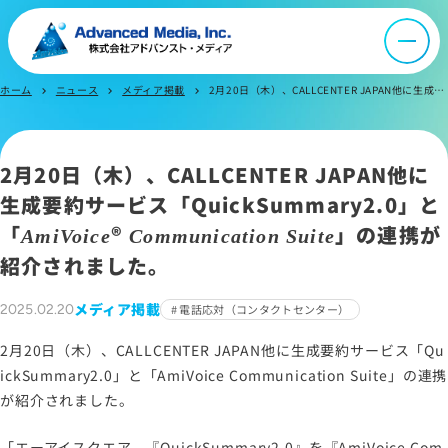
会社案内
オウンドメディア
ホーム
ニュース
メディア掲載
2月20日（木）、CALLCENTER JAPAN他に生成要約サービス「QuickSummary2.0」と「AmiVoice® Communication Suite」の連携が紹介されました。
chevron_right
chevron_right
chevron_right
ニュース
2月20日（木）、CALLCENTER JAPAN他に
生成要約サービス
「QuickSummary2.0」と
採用情報
「
®
」の連携が
AmiVoice
Communication Suite
紹介されました。
IR情報
メディア掲載
2025.02.20
電話応対（コンタクトセンター）
2月20日（木）、CALLCENTER JAPAN他に生成要約サービス「Qu
よくあるご質問
ickSummary2.0」と「AmiVoice Communication Suite」の連携
が紹介されました。
お問い合わせ
「エーアイスクエア、『QuickSummary2.0』を『AmiVoice Com