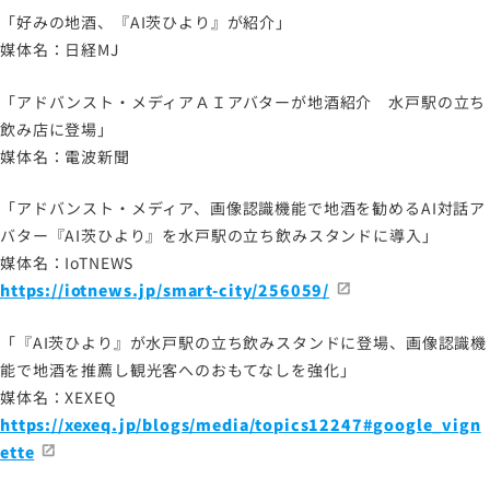
サイトマップ
「好みの地酒、『AI茨ひより』が紹介」
サイトのご利用について
媒体名：日経MJ
ソーシャルメディアポリシー
「アドバンスト・メディアＡＩアバターが地酒紹介 水戸駅の立ち
プライバシーポリシー
飲み店に登場」
情報セキュリティポリシー
媒体名：電波新聞
労働者派遣事業に関わる情報
「アドバンスト・メディア、画像認識機能で地酒を勧めるAI対話ア
メールマガジン
バター『AI茨ひより』を水戸駅の立ち飲みスタンドに導入」
媒体名：IoTNEWS
https://iotnews.jp/smart-city/256059/
「『AI茨ひより』が水戸駅の立ち飲みスタンドに登場、画像認識機
能で地酒を推薦し観光客へのおもてなしを強化」
媒体名：XEXEQ
https://xexeq.jp/blogs/media/topics12247#google_vign
ette