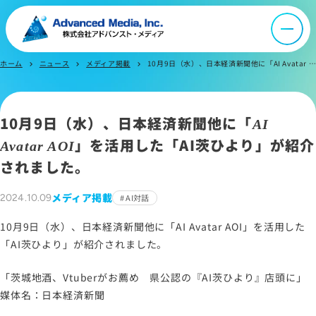
オウンドメディア
ホーム
ニュース
メディア掲載
10月9日（水）、日本経済新聞他に「AI Avatar AOI」を活用した「AI茨ひより」が紹介されました。
chevron_right
chevron_right
chevron_right
ニュース
10月9日（水）、日本経済新聞他に「
AI
採用情報
」を活用した「AI茨ひより」が紹介
Avatar AOI
されました。
IR情報
メディア掲載
2024.10.09
AI対話
よくあるご質問
10月9日（水）、日本経済新聞他に「AI Avatar AOI」を活用した
「AI茨ひより」が紹介されました。
お問い合わせ
「茨城地酒、Vtuberがお薦め 県公認の『AI茨ひより』店頭に」
媒体名：日本経済新聞