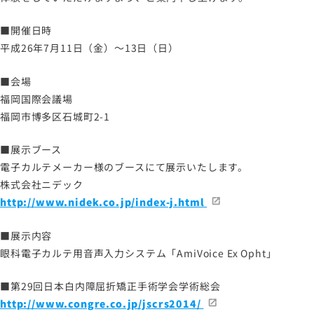
■開催日時
サイトマップ
平成26年7月11日（金）～13日（日）
サイトのご利用について
■会場
ソーシャルメディアポリシー
福岡国際会議場
プライバシーポリシー
福岡市博多区石城町2-1
情報セキュリティポリシー
労働者派遣事業に関わる情報
■展示ブース
電子カルテメーカー様のブースにて展示いたします。
メールマガジン
株式会社ニデック
http://www.nidek.co.jp/index-j.html
■展示内容
眼科電子カルテ用音声入力システム「AmiVoice Ex Opht」
■第29回日本白内障屈折矯正手術学会学術総会
http://www.congre.co.jp/jscrs2014/