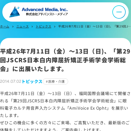
会社案内
ホーム
ニュース
トピックス
平成26年7月11日（金）～13日（日)、「第29回JSCRS日本白内障屈折矯正手術学会学術総会」に出展いたします。
オウンドメディア
chevron_right
chevron_right
chevron_right
ニュース
平成26年7月11日（金）～13日（日)、「第29
回JSCRS日本白内障屈折矯正手術学会学術総
採用情報
会」に出展いたします。
トピックス
2014.07.02
医療・介護
IR情報
平成26年7月11日（金）～13日（日）、福岡国際会議場にて開催さ
れる「第29回JSCRS日本白内障屈折矯正手術学会学術総会」に眼
よくあるご質問
科電子カルテ用音声入力システム「AmiVoice Ex Opht」を展示い
たします。
ぜひこの機会に多くの方々にご来場、ご高覧いただき、最新版のご
お問い合わせ
体験をしていただけますよう、ご案内申し上げます。