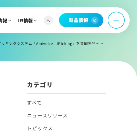
製品情報
情報
IR情報
search
open_in_new
へ
よび関連資料
king」を共同開発～低コスト化とコンパクト化を実現するスマートロジスティクスを実現～
情報
カテゴリ
すべて
ニュースリリース
トピックス