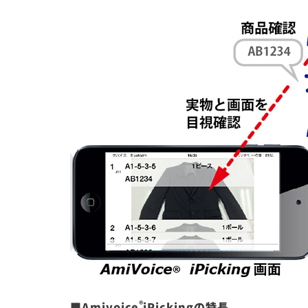
®
■
Amivoice
iPicking
の特長