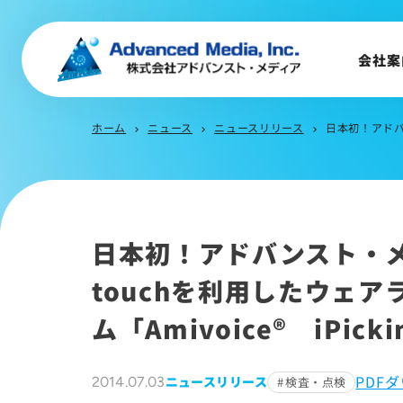
会社概要
トップメッセージ
会社案
会社沿革
サステナビリティ
ホーム
ニュース
ニュースリリース
日本初！アドバンスト・
chevron_right
chevron_right
chevron_right
日本初！アドバンスト・メ
touchを利用したウェ
ム「
Amivoice® iPicki
PDF
ニュースリリース
2014.07.03
検査・点検