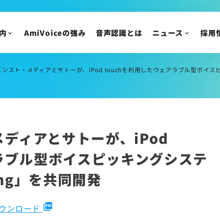
IR情報
ニュースリリース
トピックス
IRニュース
内
AmiVoiceの強み
音声認識とは
ニュース
採用
メディア掲載
株主・投資家の皆様
イベント・セミナー
IR資料/決算短信お
財務ハイライト
メディアとサトーが、iPod touchを利用したウェアラブル型ボイスピッキングシステム「Amivoice iPic
IRカレンダー
株主総会/株式関連
株価情報
ディアとサトーが、iPod
IRについてのご質問
アラブル型ボイスピッキングシステ
ng
」を共同開発
picture_as_pdf
ダウンロード