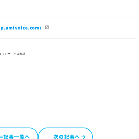
acp.amivoice.com/
クラウドサービス市場
記事一覧へ
次の記事へ
ist