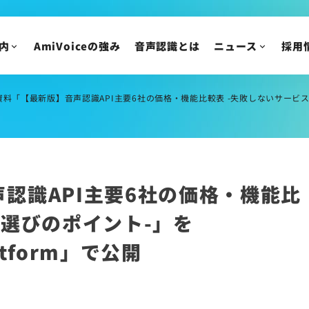
ニュース
IR情報
ニュースリリース
内
AmiVoiceの強み
音声認識とは
ニュース
採用
トピックス
IRニュース
メディア掲載
株主・投資家の皆様
料「【最新版】音声認識API主要6社の価格・機能比較表 -失敗しないサービス選びのポイ
イベント・セミナー
IR資料/決算短信お
財務ハイライト
IRカレンダー
株主総会/株式関連
認識API主要6社の価格・機能比
株価情報
ス選びのポイント-」を
IRについてのご質問
latform」で公開