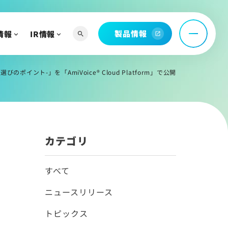
製品情報
情報
IR情報
search
open_in_new
へ
ント-」を「AmiVoice® Cloud Platform」で公開
よび関連資料
情報
カテゴリ
すべて
ニュースリリース
トピックス