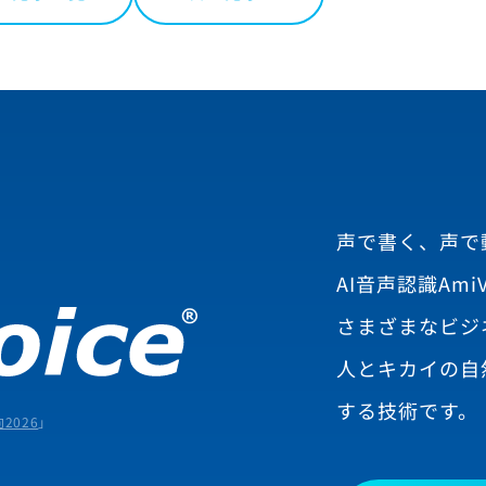
声で書く、声で
AI音声認識AmiV
さまざまなビジ
人とキカイの自
する技術です。
2026
」