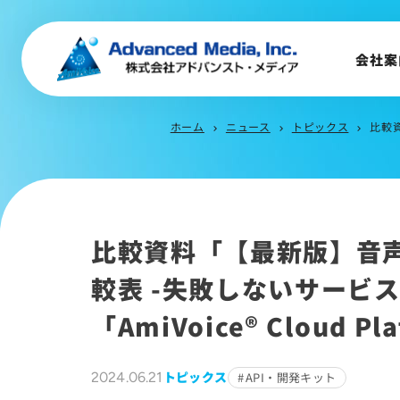
事業内容
会社概要
会社案
トップメッセージ
会社沿革
ホーム
ニュース
トピックス
比較資
chevron_right
chevron_right
chevron_right
サステナビリティ
比較資料「【最新版】音声
較表 -失敗しないサービ
「AmiVoice® Cloud P
トピックス
2024.06.21
API・開発キット