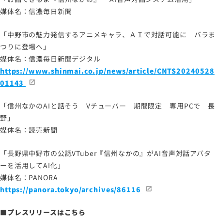
媒体名：信濃毎日新聞
サイトマップ
「中野市の魅力発信するアニメキャラ、ＡＩで対話可能に バラま
サイトのご利用について
つりに登場へ」
ソーシャルメディアポリシー
媒体名：信濃毎日新聞デジタル
プライバシーポリシー
https://www.shinmai.co.jp/news/article/CNTS20240528
情報セキュリティポリシー
01143
労働者派遣事業に関わる情報
「信州なかのAIと話そう Vチューバー 期間限定 専用PCで 長
メールマガジン
野」
媒体名：読売新聞
「長野県中野市の公認VTuber『信州なかの』がAI音声対話アバタ
ーを活用してAI化」
媒体名：PANORA
https://panora.tokyo/archives/86116
■プレスリリースはこちら