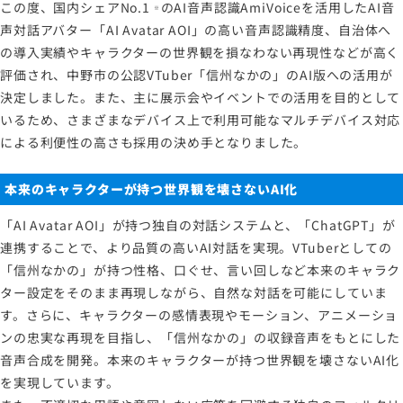
この度、国内シェアNo.1
のAI音声認識AmiVoiceを活用したAI音
※
声対話アバター「AI Avatar AOI」の高い音声認識精度、自治体へ
の導入実績やキャラクターの世界観を損なわない再現性などが高く
評価され、中野市の公認VTuber「信州なかの」のAI版への活用が
決定しました。また、主に展示会やイベントでの活用を目的として
いるため、さまざまなデバイス上で利用可能なマルチデバイス対応
による利便性の高さも採用の決め手となりました。
本来のキャラクターが持つ世界観を壊さないAI化
「AI Avatar AOI」が持つ独自の対話システムと、「ChatGPT」が
連携することで、より品質の高いAI対話を実現。VTuberとしての
「信州なかの」が持つ性格、口ぐせ、言い回しなど本来のキャラク
ター設定をそのまま再現しながら、自然な対話を可能にしていま
す。さらに、キャラクターの感情表現やモーション、アニメーショ
ンの忠実な再現を目指し、「信州なかの」の収録音声をもとにした
音声合成を開発。本来のキャラクターが持つ世界観を壊さないAI化
を実現しています。