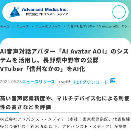
よくあるご質問
お問い合わせ
ホーム
ニュース
ニュースリリース
AI音声対話アバター「AI Avatar AOI」のシステムを活用し、長野県中野市の公認VTuber「信州なかの」をAI化
chevron_right
chevron_right
chevron_right
サイトマップ
AI音声対話アバター「AI Avatar AOI」のシス
サイトのご利用について
テムを活用し、長野県中野市の公認
ソーシャルメディアポリシー
VTuber「信州なかの」をAI化
プライバシーポリシー
picture_as_pdf
ニュースリリース
PDFダウンロード
2024.05.28
AI対話
情報セキュリティポリシー
労働者派遣事業に関わる情報
高い音声認識精度や、マルチデバイス化による利便
メールマガジン
性の高さなどを評価
株式会社アドバンスト・メディア（本社：東京都豊島区、代表取締
役会長兼社長：鈴木清幸 以下、アドバンスト・メディア）が提供