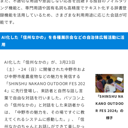
また、不適切な用語や意図しない応答を回避する独自のフィルタリ
ング機能と、専門用語や固有名詞も高精度でテキスト化する辞書登
録機能を活用しているため、さまざまな利用用途に応じた会話が可
能です。
AI化した「信州なかの」を各種展示会などの自治体広報活動に活
用
AI化した「信州なかの」が、3月23日
（土）・24（日）に開催された中野市およ
び中野市産農産物などの魅力を発信する
「SHINSHU NAKANO OUTDOOR FES 202
4」に先行登場し、来訪者と自然な話し言
「SHINSHU NA
葉で自由な対話を行いました。パソコン上
KANO OUTDOO
の「信州なかの」と対話をした来訪者から
R FES 2024」の
は、「中野市の魅力を、その場ですぐに教
様子
えてくれるシステムに感動した。」、「信
州なかのちゃんとお話しができて楽しかっ