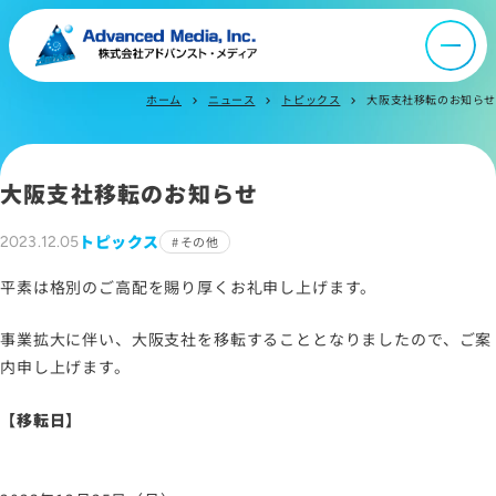
オウンドメディア
ホーム
ニュース
トピックス
大阪支社移転のお知らせ
chevron_right
chevron_right
chevron_right
ニュース
大阪支社移転のお知らせ
採用情報
トピックス
2023.12.05
その他
IR情報
平素は格別のご高配を賜り厚くお礼申し上げます。
事業拡大に伴い、大阪支社を移転することとなりましたので、ご案
よくあるご質問
内申し上げます。
【移転日】
お問い合わせ