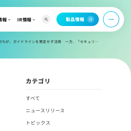
製品情報
情報
IR情報
search
open_in_new
へ
よび関連資料
を策定せず活用 一方、「セキュリティなどの安全性」を懸念する声が66.0％
情報
カテゴリ
すべて
ニュースリリース
トピックス