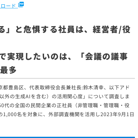
picture_as_pdf
ンロード
る」と危惧する社員は、経営者/役
携で実現したいのは、「会議の議事
と最多
京都豊島区、代表取締役会長兼社長:鈴木清幸、以下アド
PT以外の生成AIを含む）の活用関心度」について調査しま
60代の全国の民間企業の正社員（非管理職・管理職・役
,000名を対象に、外部調査機関を活用し2023年9月1日