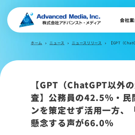
会社概要
トップメッセージ
会社案
会社沿革
サステナビリティ
ホーム
ニュース
ニュースリリース
【GPT（Chat
chevron_right
chevron_right
chevron_right
【GPT（ChatGPT以
査】公務員の42.5％・民
ンを策定せず活用一方、
懸念する声が66.0％