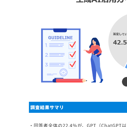
調査結果サマリ
・回答者全体の22.4％が、GPT（ChatG