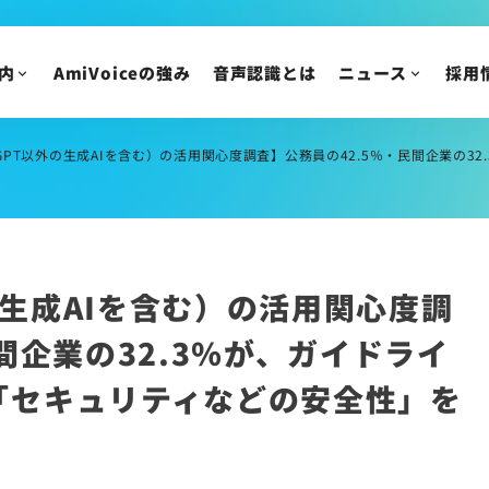
IR情報
ニュースリリース
トピックス
IRニュース
内
AmiVoiceの強み
音声認識とは
ニュース
採用
メディア掲載
株主・投資家の皆様
イベント・セミナー
IR資料/決算短信お
財務ハイライト
GPT以外の生成AIを含む）の活用関心度調査】公務員の42.5％・民間企業の32.3％が、ガイドライン
IRカレンダー
株主総会/株式関連
株価情報
外の生成AIを含む）の活用関心度調
IRについてのご質問
間企業の32.3％が、ガイドライ
「セキュリティなどの安全性」を