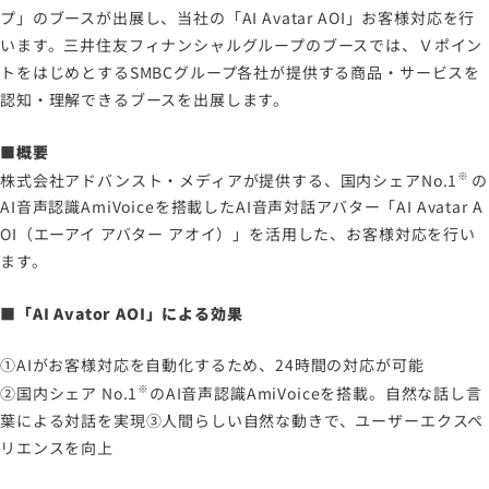
プ」のブースが出展し、当社の「AI Avatar AOI」お客様対応を行
います。三井住友フィナンシャルグループのブースでは、Ｖポイン
トをはじめとするSMBCグループ各社が提供する商品・サービスを
認知・理解できるブースを出展します。
■概要
※
株式会社アドバンスト・メディアが提供する、国内シェアNo.1
の
AI音声認識AmiVoiceを搭載したAI音声対話アバター「AI Avatar A
OI（エーアイ アバター アオイ）」を活用した、お客様対応を行い
ます。
■「AI Avator AOI」による効果
①AIがお客様対応を自動化するため、24時間の対応が可能
※
②国内シェア No.1
のAI音声認識AmiVoiceを搭載。自然な話し言
葉による対話を実現
③人間らしい自然な動きで、ユーザーエクスペ
リエンスを向上