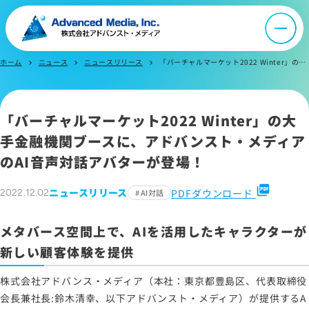
採用情報
IR情報
ホーム
ニュース
ニュースリリース
「バーチャルマーケット2022 Winter」の大手金融機関ブースに、 アドバンスト・メディアのAI音声対話アバターが登場！
chevron_right
chevron_right
chevron_right
よくあるご質問
「バーチャルマーケット2022 Winter」の大
手金融機関ブースに、アドバンスト・メディア
お問い合わせ
のAI音声対話アバターが登場！
picture_as_pdf
ニュースリリース
PDFダウンロード
2022.12.02
AI対話
サイトマップ
サイトのご利用について
メタバース空間上で、AIを活用したキャラクターが
ソーシャルメディアポリシー
新しい顧客体験を提供
プライバシーポリシー
株式会社アドバンス・メディア（本社：東京都豊島区、代表取締役
情報セキュリティポリシー
会長兼社長:鈴木清幸、以下アドバンスト・メディア）が提供するA
労働者派遣事業に関わる情報