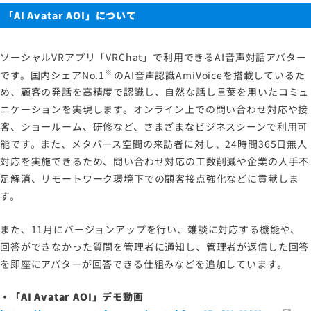
「AI Avatar AOI」について
ソーシャルVRアプリ「VRChat」で利用できるAI音声対話アバター
※
です。国内シェアNo.1
のAI音声認識AmiVoiceを搭載しているた
め、顧客の発話を高精度で認識し、自然な話し言葉を用いたコミュ
ニケーションを実現します。オンライン上での問い合わせ対応や接
客、ショールーム、研修など、さまざまなビジネスシーンで利用可
能です。また、メタバース空間の来訪者に対し、24時間365日無人
対応を実施できるため、問い合わせ対応の工数削減や企業の人手不
足解消、リモートワーク環境下での顧客接点強化などに貢献しま
す。
また、11月にバージョンアップを行い、雑談に対応する機能や、
回答ができなかった質問を管理者に通知し、管理者が返信した回答
を即座にアバターが回答できる仕組みなどを追加しています。
・「AI Avatar AOI」デモ動画