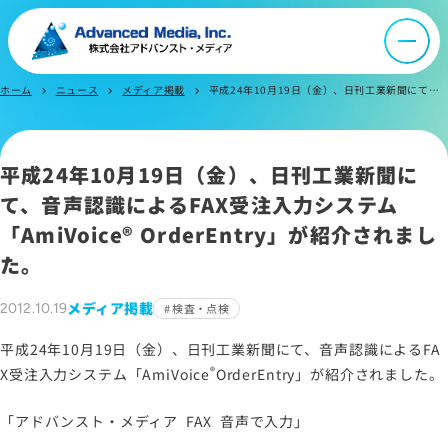
音声認識とは
会社案内
ホーム
ニュース
メディア掲載
平成24年10月19日（金）、日刊工業新聞にて、音声認識によるFAX受注入力システム「AmiVoice OrderEntry」が紹介されました。
chevron_right
chevron_right
chevron_right
オウンドメディア
平成24年10月19日（金）、日刊工業新聞に
て、音声認識によるFAX受注入力システム
ニュース
「
AmiVoice® OrderEntry
」が紹介されまし
た。
採用情報
メディア掲載
2012.10.19
検査・点検
IR情報
平成24年10月19日（金）、日刊工業新聞にて、音声認識によるFA
®
X受注入力システム「
AmiVoice
OrderEntry
」が紹介されました。
よくあるご質問
「アドバンスト・メディア FAX 音声で入力」