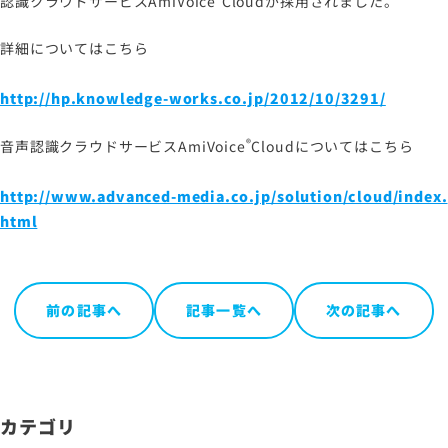
認識クラウドサービス
AmiVoice
Cloud
が採用されました。
詳細についてはこちら
サイトマップ
http://hp.knowledge-works.co.jp/2012/10/3291/
サイトのご利用について
ソーシャルメディアポリシー
®
音声認識クラウドサービス
AmiVoice
Cloud
についてはこちら
プライバシーポリシー
http://www.advanced-media.co.jp/solution/cloud/index.
情報セキュリティポリシー
html
労働者派遣事業に関わる情報
メールマガジン
前の記事へ
記事一覧へ
次の記事へ
カテゴリ