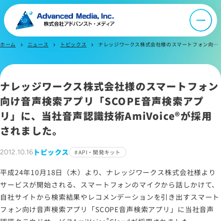
会社案内
ホーム
ニュース
トピックス
ナレッジワークス株式会社様のスマートフォン向け音声検索アプリ「SCOPE音声検索アプリ」に、当社音声認識技術AmiVoiceが採用されました。
chevron_right
chevron_right
chevron_right
オウンドメディア
ナレッジワークス株式会社様のスマートフォン
ニュース
向け音声検索アプリ「SCOPE音声検索アプ
リ」に、当社音声認識技術
AmiVoice®
が採用
採用情報
されました。
トピックス
2012.10.16
API・開発キット
IR情報
平成24年10月18日（木）より、ナレッジワークス株式会社様より
サービスが開始される、スマートフォンのマイクから話しかけて、
よくあるご質問
自社サイトから検索結果やレコメンデーションを引き出すスマート
フォン向け音声検索アプリ「SCOPE音声検索アプリ」に当社音声
お問い合わせ
®