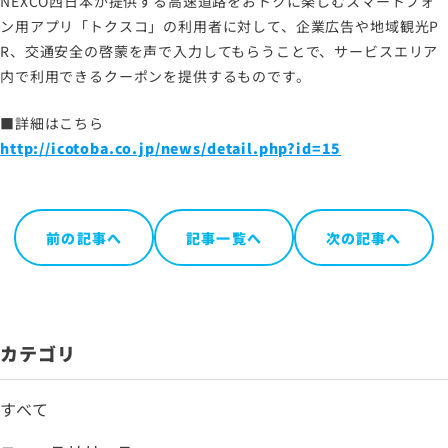
NEXCO西日本が提供する高速道路をおトクに楽しむスマートフォ
お問い合わせ
ン用アプリ「トクスコ」の利用者に対して、企業広告や地域観光P
R、交通安全の啓蒙を声で入力してもらうことで、サービスエリア
内で利用できるクーポンを提供するものです。
サイトマップ
サイトのご利用について
■詳細はこちら
ソーシャルメディアポリシー
http://icotoba.co.jp/news/detail.php?id=15
プライバシーポリシー
情報セキュリティポリシー
前の記事へ
記事一覧へ
次の記事へ
労働者派遣事業に関わる情報
メールマガジン
カテゴリ
すべて