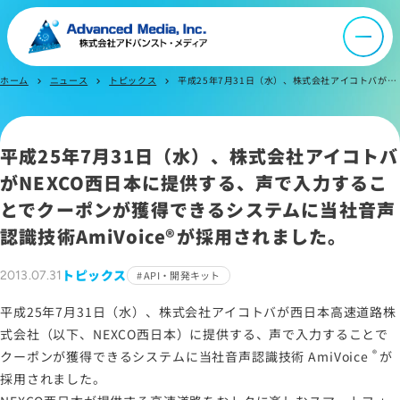
会社案内
ホーム
ニュース
トピックス
平成25年7月31日（水）、株式会社アイコトバがNEXCO西日本に提供する、声で入力することでクーポンが獲得できるシステムに当社音声認識技術AmiVoiceが採用されました。
chevron_right
chevron_right
chevron_right
オウンドメディア
平成25年7月31日（水）、株式会社アイコトバ
ニュース
がNEXCO西日本に提供する、声で入力するこ
とでクーポンが獲得できるシステムに当社音声
採用情報
認識技術
AmiVoice®
が採用されました。
トピックス
2013.07.31
API・開発キット
IR情報
平成25年7月31日（水）、株式会社アイコトバが西日本高速道路株
式会社（以下、NEXCO西日本）に提供する、声で入力することで
よくあるご質問
®
クーポンが獲得できるシステムに当社音声認識技術
AmiVoice
が
採用されました。