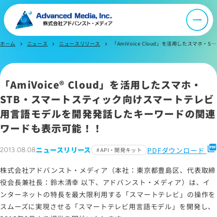
IR情報
ホーム
ニュース
ニュースリリース
「AmiVoice Cloud」を活用したスマホ・STB・スマートスティック向けスマートテレビ用言語モデルを開発発話したキーワードの関連ワードも表示可能！！
chevron_right
chevron_right
chevron_right
よくあるご質問
「
AmiVoice® Cloud
」を活用したスマホ・
お問い合わせ
STB・スマートスティック向けスマートテレビ
用言語モデルを開発発話したキーワードの関連
ワードも表示可能！！
サイトマップ
サイトのご利用について
picture_as_pdf
ニュースリリース
PDFダウンロード
2013.08.08
API・開発キット
ソーシャルメディアポリシー
株式会社アドバンスト・メディア（本社：東京都豊島区、代表取締
プライバシーポリシー
役会長兼社長：鈴木清幸 以下、アドバンスト・メディア）は、イ
情報セキュリティポリシー
ンターネットの特長を最大限利用する「スマートテレビ」の操作を
労働者派遣事業に関わる情報
スムーズに実現させる「スマートテレビ用言語モデル」を開発し、
メールマガジン