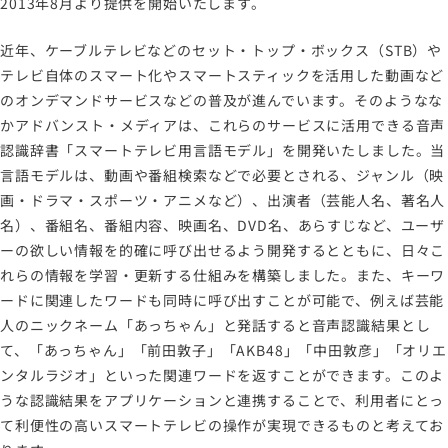
2013年8月より提供を開始いたします。
近年、ケーブルテレビなどのセット・トップ・ボックス（STB）や
テレビ自体のスマート化やスマートスティックを活用した動画など
のオンデマンドサービスなどの普及が進んでいます。そのようなな
かアドバンスト・メディアは、これらのサービスに活用できる音声
認識辞書「スマートテレビ用言語モデル」を開発いたしました。当
言語モデルは、動画や番組検索などで必要とされる、ジャンル（映
画・ドラマ・スポーツ・アニメなど）、出演者（芸能人名、著名人
名）、番組名、番組内容、映画名、DVD名、あらすじなど、ユーザ
ーの欲しい情報を的確に呼び出せるよう開発するとともに、日々こ
れらの情報を学習・更新する仕組みを構築しました。また、キーワ
ードに関連したワードも同時に呼び出すことが可能で、例えば芸能
人のニックネーム「あっちゃん」と発話すると音声認識結果とし
て、「あっちゃん」「前田敦子」「AKB48」「中田敦彦」「オリエ
ンタルラジオ」といった関連ワードを返すことができます。このよ
うな認識結果をアプリケーションと連携することで、利用者にとっ
て利便性の高いスマートテレビの操作が実現できるものと考えてお