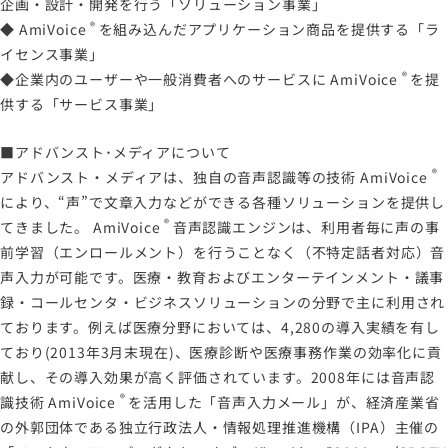
企画・設計・開発を行う「ソリューション事業」
®
◆
AmiVoice
を組み込んだアプリケーション商品を提供する「ラ
イセンス事業」
®
◆企業内のユーザーや一般消費者へのサービスに
AmiVoice
を提
供する「サービス事業」
■アドバンスト･メディアについて
®
アドバンスト・メディアは、独自の音声認識等の技術
AmiVoice
により、“声”で文章入力などができる各種ソリューションを提供し
®
てきました。
AmiVoice
音声認識エンジンは、利用者毎に声の事
前学習（エンロールメント）を行うことなく（不特定話者対応）音
声入力が可能です。医療・教育およびエンターテインメント・議事
録・コールセンタ・ビジネスソリューションの分野で主に利用され
ております。例えば医療分野においては、4,280の導入実績を有し
ており(2013年3月末現在)、医療診断や医療事務作業の効率化に貢
献し、その導入効果が高く評価されています。2008年には音声認
®
識技術
AmiVoice
を活用した「音声入力メール」が、経済産業省
の外郭団体である独立行政法人・情報処理推進機構（IPA）主催の