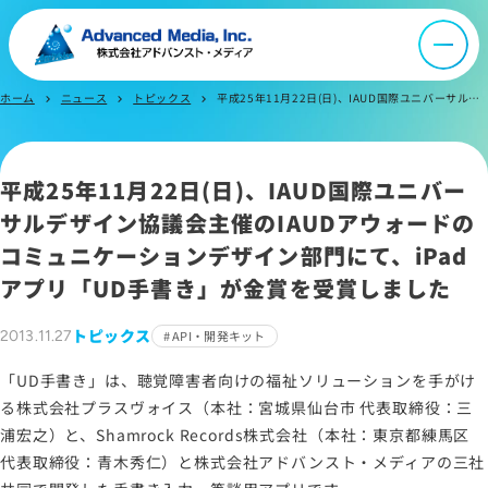
会社案内
ホーム
ニュース
トピックス
平成25年11月22日(日)、IAUD国際ユニバーサルデザイン協議会主催のIAUDアウォードのコミュニケーションデザイン部門にて、iPadアプリ「UD手書き」が金賞を受賞しました
chevron_right
chevron_right
chevron_right
オウンドメディア
ニュース
平成25年11月22日(日)、IAUD国際ユニバー
サルデザイン協議会主催のIAUDアウォードの
コミュニケーションデザイン部門にて、iPad
採用情報
アプリ「UD手書き」が金賞を受賞しました
IR情報
トピックス
2013.11.27
API・開発キット
「UD手書き」は、聴覚障害者向けの福祉ソリューションを手がけ
よくあるご質問
る株式会社プラスヴォイス（本社：宮城県仙台市 代表取締役：三
浦宏之）と、Shamrock Records株式会社（本社：東京都練馬区
代表取締役：青木秀仁）と株式会社アドバンスト・メディアの三社
お問い合わせ