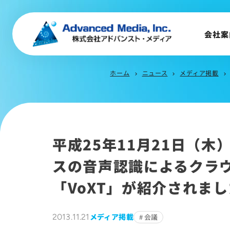
音声認識とは
会社案
会社案内
ホーム
ニュース
メディア掲載
chevron_right
chevron_right
chevron_right
企業理念
事業内容
会社概要
トップメッセージ
平成25年11月21日（
会社沿革
スの音声認識によるクラウ
サステナビリティ
「VoXT」が紹介されま
メディア掲載
2013.11.21
会議