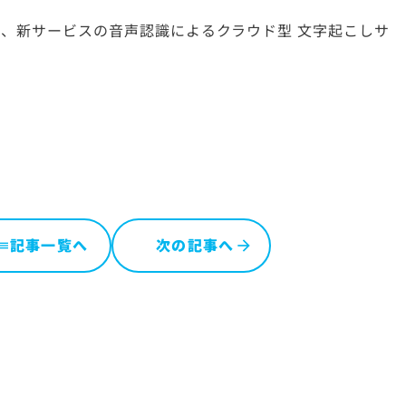
IRについてのご質問
にて、新サービスの音声認識によるクラウド型 文字起こしサ
記事一覧へ
次の記事へ
ist