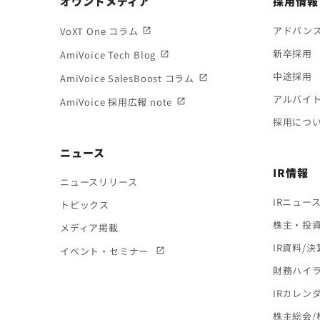
オウンドメディア
採用情報
アドバン
VoXT One コラム
新卒採用
AmiVoice Tech Blog
中途採用
AmiVoice SalesBoost コラム
アルバイ
AmiVoice 採用広報 note
採用につ
ニュース
IR情報
ニュースリリース
IRニュー
トピックス
株主・投
メディア掲載
IR資料/
イベント・セミナー
財務ハイ
IRカレン
株主総会/