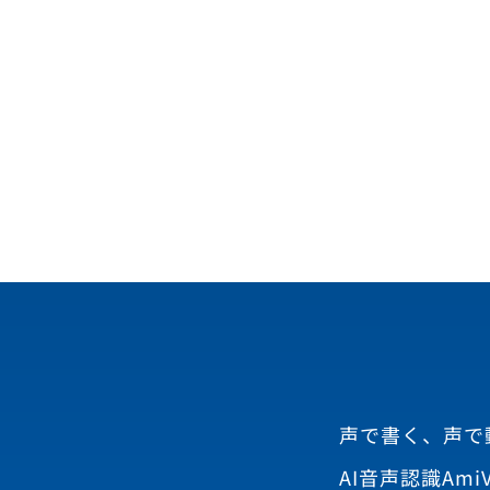
声で書く、声で
AI音声認識AmiV