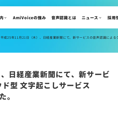
VoXT One コラム
アドバンスト・メデ
AmiVoice Tech Blog
新卒採用
内
AmiVoiceの強み
音声認識とは
ニュース
採用
AmiVoice SalesBoost コラム
中途採用
AmiVoice 採用広報 note
アルバイト・業務委
採用についてのご質
平成25年11月21日（木）、日経産業新聞にて、新サービスの音声認識による
ニュース
IR情報
ニュースリリース
トピックス
IRニュース
木）、日経産業新聞にて、新サービ
メディア掲載
株主・投資家の皆様
イベント・セミナー
IR資料/決算短信お
ド型 文字起こしサービス
財務ハイライト
した。
IRカレンダー
株主総会/株式関連
株価情報