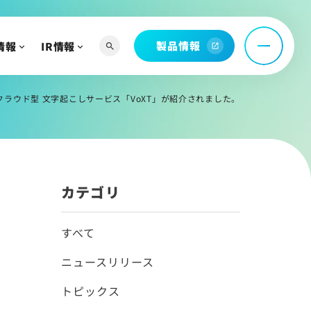
ィアを知る
お問い合わせ
製品情報
情報
IR情報
search
open_in_new
託
問
クラウド型 文字起こしサービス「VoXT」が紹介されました。
カテゴリ
へ
よび関連資料
すべて
ニュースリリース
情報
トピックス